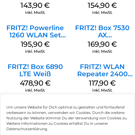
Die neuesten Technologien:
(Tarifvermarktung)
Tarifvermarktung)
143,90
€
154,90
€
Weiß
Weiß
Die leistungsstarke Hardware der FRITZ!Box 5590 Fiber
inkl. MwSt.
inkl. MwSt.
bringt Höchstgeschwindigkeit ins Heimnetz – neben
unglaublich schnellem Wi-Fi 6 gibt es auch vier Gigabit-
FRITZ! Powerline
FRITZ! Box 7530
LAN-Ports – der 2,5-Gigabit-WAN-Port lässt sich als 2,5-
1260 WLAN Set
AX
Gigabit-LAN-Port konfigurieren . An die beiden USB-3.0-
Weiß
(Tarifvermarktung)
Schnittstellen können Sie Festplatten für den FRITZ!NAS-
195,90
€
169,90
€
Weiß
Netzwerkspeicher anschließen oder Drucker im Netzwerk
inkl. MwSt.
inkl. MwSt.
freigeben.
Telefonieren macht Spaß:
FRITZ! Box 6890
FRITZ! WLAN
LTE Weiß
Repeater 2400
Die leistungsstarke Telefonanlage der FRITZ!Box 5590 Fiber
Weiß
sorgt für vollen Telefoniekomfort: Schließen Sie analoge und
478,90
€
117,90
€
DECT-Telefone an , richten Sie bis zu fünf Anrufbeantworter
inkl. MwSt.
inkl. MwSt.
ein, verwalten Sie Anruflisten oder erhalten Sie E-Mail-
Benachrichtigungen über verpasste Anrufe oder neue
Sprachnachrichten. Sie können auch Online-Kontakte von
Um unsere Website für Dich optimal zu gestalten und fortlaufend
Google, Apple iCloud und mehr mit Ihrer FRITZ!Box
verbessern zu können, verwenden wir Cookies. Durch die weitere
synchronisieren .
Nutzung der Website stimmst Du der Verwendung von Cookies zu.
Impressum
Weitere Informationen zu Cookies erhältst Du in unserer
Der Hub für Ihren FRITZ! Intelligentes Zuhause:
Datenschutzerklärung.
AGB