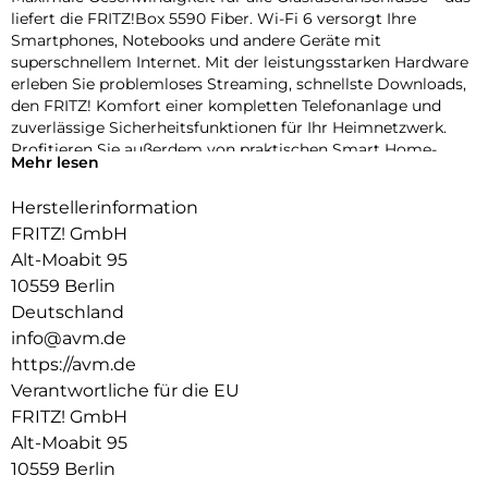
liefert die FRITZ!Box 5590 Fiber. Wi-Fi 6 versorgt Ihre
Smartphones, Notebooks und andere Geräte mit
superschnellem Internet. Mit der leistungsstarken Hardware
erleben Sie problemloses Streaming, schnellste Downloads,
den FRITZ! Komfort einer kompletten Telefonanlage und
zuverlässige Sicherheitsfunktionen für Ihr Heimnetzwerk.
Profitieren Sie außerdem von praktischen Smart Home-
Mehr lesen
Funktionen und den kostenlosen FRITZ!Apps .
Herstellerinformation
Highspeed Wi-Fi 6 für Ihr Heimnetzwerk:
FRITZ! GmbH
Die FRITZ!Box 5590 Fiber ist ein echter WLAN-Sprinter: Mit
Alt-Moabit 95
dem neuen Wi-Fi 6- Standard erreicht sie Geschwindigkeiten
10559 Berlin
von bis zu 2.400 Mbit/s (5 GHz) und 1.200 Mbit/s (2,4 GHz). Die
4 x 4-Antennenkonfiguration ermöglicht
Deutschland
Hochgeschwindigkeits-WLAN , auch wenn mehrere Geräte
info@avm.de
gleichzeitig aktiv sind.
https://avm.de
Verantwortliche für die EU
Darüber hinaus unterstützt die FRITZ!Box 5590 Fiber
etablierte Standards wie WLAN 5 und 4 und sorgt so für
FRITZ! GmbH
volle Kompatibilität mit allen Geräten.
Alt-Moabit 95
10559 Berlin
Mesh-WLAN mit FRITZ: