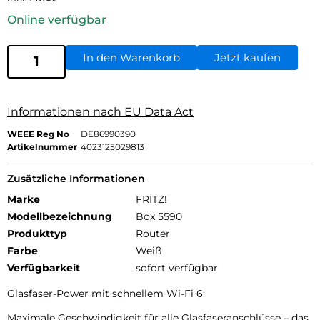
Online verfügbar
In den Warenkorb
Jetzt kaufen
Informationen nach EU Data Act
WEEE Reg No
DE86990390
Artikelnummer
4023125029813
Zusätzliche Informationen
Marke
FRITZ!
Modellbezeichnung
Box 5590
Produkttyp
Router
Farbe
Weiß
Verfügbarkeit
sofort verfügbar
Glasfaser-Power mit schnellem Wi-Fi 6:
Maximale Geschwindigkeit für alle Glasfaseranschlüsse – das