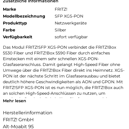
Zusätzliche Informationen
Marke
FRITZ!
Modellbezeichnung
SFP XGS-PON
Produkttyp
Netzwerkgeräte
Farbe
Silber
Verfügbarkeit
sofort verfügbar
Das Modul FRITZ!SFP XGS-PON verbindet die FRITZ!Box
5530 Fiber und FRITZ!Box 5590 Fiber durch einfaches
Einstecken mit einem sehr schnellen XGS-PON-
Glasfaseranschluss. Damit gelangt High-Speed Fiber ohne
Umwege über die FRITZ!Box Fiber direkt ins Heimnetz. XGS-
PON ist der nächste Schritt im Glasfaserausbau und bietet
deutlich höhere Geschwindigkeiten als AON und GPON. Mit
FRITZ!SFP XGS-PON ist es nun möglich, die FRITZ!Box auch
an solchen High-Speed-Anschlüssen zu nutzen, um
maximale Geschwindigkeit über Glasfaser zu erreichen.
Mehr lesen
Läuft an jedem XGS-PON-Anschluss:
Herstellerinformation
Die FRITZ!Box 5530 Fiber und FRITZ!Box 5590 Fiber bieten
FRITZ! GmbH
ein modulares System für den Netzzugang über Glasfaser,
das für die häufigsten Verbindungsarten AON (z. B. viele
Alt-Moabit 95