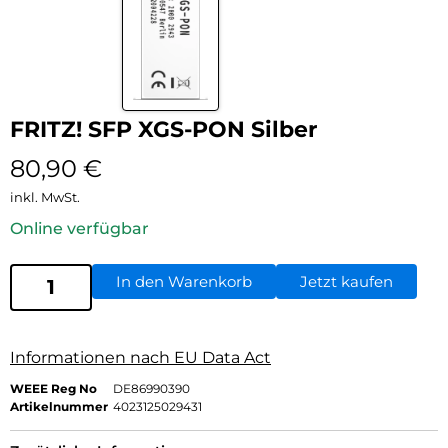
FRITZ! SFP XGS-PON Silber
80,90
€
inkl. MwSt.
Online verfügbar
In den Warenkorb
Jetzt kaufen
Informationen nach EU Data Act
WEEE Reg No
DE86990390
Artikelnummer
4023125029431