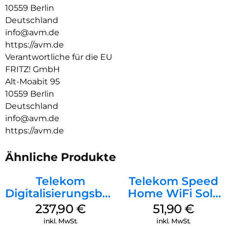
Stadtnetzbetreiber) und GPON (Deutsche Telekom, 1&1,
10559 Berlin
Deutsche Glasfaser, Vodafone u. a.) vorbereitet ist. Die
Deutschland
passenden FRITZ!SFP-Module AON und GPON sind im
info@avm.de
Lieferumfang der FRITZ!Box Fiber 5590 und 5530 bereits
https://avm.de
enthalten. Mit FRITZ!SFP XGS-PON können nun auch XGS-
PON Anschlüsse mit der FRITZ!Box Fiber verwendet werden.
Verantwortliche für die EU
Dazu gehören bestimmte Tarife bei der Deutschen Telekom,
FRITZ! GmbH
DNS:Net, Greenfiber, Vattenfall Eurofiber und anderen.
Alt-Moabit 95
10559 Berlin
Deutschland
info@avm.de
https://avm.de
Ähnliche Produkte
Telekom
Telekom Speed
Digitalisierungsbox
Home WiFi Solo
Smart 2
refurbished Weiß
237,90
€
51,90
€
Telefonanlage und
inkl. MwSt.
inkl. MwSt.