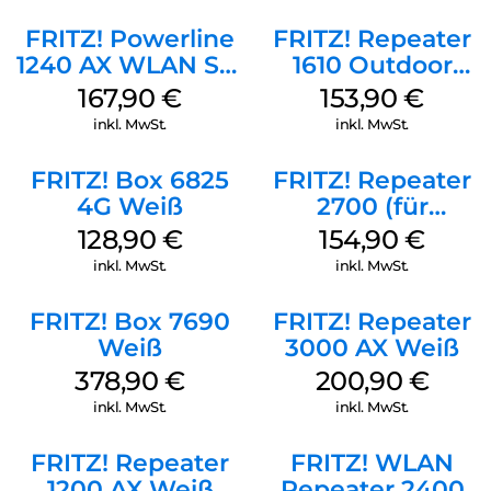
Wi-Fi 6 Weiß
FRITZ! Powerline
FRITZ! Repeater
1240 AX WLAN Set
1610 Outdoor
Weiß
Weiß
167,90
€
153,90
€
inkl. MwSt.
inkl. MwSt.
FRITZ! Box 6825
FRITZ! Repeater
4G Weiß
2700 (für
Tarifvermarktung)
128,90
€
154,90
€
Weiß
inkl. MwSt.
inkl. MwSt.
FRITZ! Box 7690
FRITZ! Repeater
Weiß
3000 AX Weiß
378,90
€
200,90
€
inkl. MwSt.
inkl. MwSt.
FRITZ! Repeater
FRITZ! WLAN
1200 AX Weiß
Repeater 2400