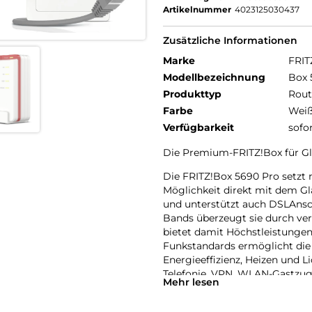
Artikelnummer
4023125030437
Zusätzliche Informationen
Marke
FRIT
Modellbezeichnung
Box 
Produkttyp
Rout
Farbe
Wei
Verfügbarkeit
sofo
Die Premium-FRITZ!Box für Gl
Die FRITZ!Box 5690 Pro setzt
Möglichkeit direkt mit dem G
und unterstützt auch DSLAnsch
Bands überzeugt sie durch ve
bietet damit Höchstleistungen
Funkstandards ermöglicht di
Energieeffizienz, Heizen und L
Telefonie, VPN, WLAN-Gastzug
Mehr lesen
die Ausstattung ab. Die FRITZ!
Breitbandanwendungen dar und