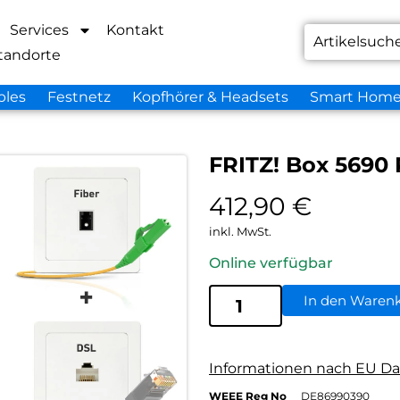
Services
Kontakt
tandorte
bles
Festnetz
Kopfhörer & Headsets
Smart Hom
FRITZ! Box 5690
412,90
€
inkl. MwSt.
Online verfügbar
In den Waren
Informationen nach EU Da
WEEE Reg No
DE86990390