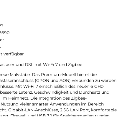
Z!
5690
er
ß
rt verfügbar
asfaser und DSL mit Wi-Fi 7 und Zigbee
 neue Maßstäbe. Das Premium-Modell bietet die
lasfaseranschluss (GPON und AON) verbunden zu werden
lüsse. Mit Wi-Fi 7 einschließlich des neuen 6 GHz-
rbesserte Latenz, Geschwindigkeit und Durchsatz und
 im Heimnetz. Die Integration des Zigbee-
e Nutzung vieler smarter Anwendungen im Bereich
icht. Gigabit-LAN-Anschlüsse, 2,5G LAN Port, komfortable
ang, Firewall und USB 3.1 für Speichermedien runden
Box 5690 Pro stellt das nächste Level für anspruchsvolle
 ist bereit für Echtzeitanwendungen wie Virtual