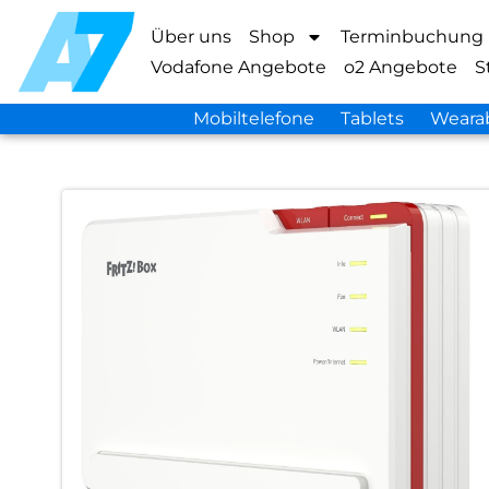
Über uns
Shop
Terminbuchung
Vodafone Angebote
o2 Angebote
S
Mobiltelefone
Tablets
Weara