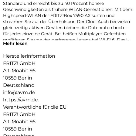
Standard und erreicht bis zu 40 Prozent höhere
Geschwindigkeiten als frühere WLAN-Generationen. Mit dem
Highspeed-WLAN der FRITZ!Box 7590 AX surfen und
streamen Sie auf der Überholspur. Der Clou: Auch bei vielen
gleichzeitig aktiven Geräten bleiben die Datenraten hoch –
für jedes einzelne Gerät. Bei heißen Multiplayer-Gefechten
profitieren Sie von der geringeren Latenz bei Wi-Fi 6. Das i-
Mehr lesen
Tüpfelchen sind neue Energiesparfunktionen für eine längere
Akkulaufzeit Ihrer Geräte.
Herstellerinformation
Natürlich unterstützt die FRITZ!Box 7590 AX bewährte
FRITZ! GmbH
Standards wie WLAN AC und N für volle Kompatibilität mit
Alt-Moabit 95
allen Geräten.
10559 Berlin
WLAN Mesh mit FRITZ:
Deutschland
info@avm.de
Damit Videos, Musik und Fotos im Heimnetz nahtlos bis in
https://avm.de
den letzten Winkel jedes Zimmers gelangen, setzt die
Verantwortliche für die EU
FRITZ!Box 7590 AX auf WLAN Mesh. Die verteilten FRITZ!-
Geräte arbeiten in einem einzigen Netz, tauschen sich
FRITZ! GmbH
untereinander aus und optimieren die Leistung aller WLAN-
Alt-Moabit 95
Geräte.
10559 Berlin
Mit Mesh genießen Sie ganz einfach Höchstgeschwindigkeit