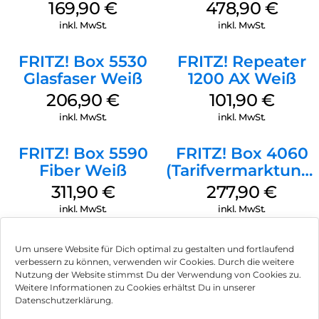
Blick.
(Tarifvermarktung)
169,90
€
478,90
€
Weiß
Mit Sicherheit FRITZ!Box:
inkl. MwSt.
inkl. MwSt.
Das Sicherheitskonzept umfasst alle Bereiche der FRITZ!Box:
FRITZ! Box 5530
FRITZ! Repeater
Sicheres Surfen dank der integrierten Firewall, ein ab Werk
Glasfaser Weiß
1200 AX Weiß
mit einem individuellen Schlüssel geschütztes WLAN und
der Gastzugang, der Ihre Gäste ins Internet, aber nicht ins
206,90
€
101,90
€
Heimnetz lässt. Diese und viele weitere Funktionen sichern
inkl. MwSt.
inkl. MwSt.
Ihre Kommunikation.
FRITZ!OS – das Genie hinter FRITZ!
FRITZ! Box 5590
FRITZ! Box 4060
Fiber Weiß
(Tarifvermarktung)
FRITZ!OS ist das smarte Betriebssystem für alle FRITZ!-
Produkte. Es verbindet einfache Bedienbarkeit mit
Weiß
311,90
€
277,90
€
vielfältigen Funktionen und umfassender Sicherheit. Dafür
inkl. MwSt.
inkl. MwSt.
sorgen eine klare Benutzeroberfläche und Assistenten, die
Sie Schritt für Schritt begleiten. Regelmäßige Updates
halten Ihre FRITZ!Box aktuell – auf Wunsch bringt sich die
Um unsere Website für Dich optimal zu gestalten und fortlaufend
FRITZ!Box ganz automatisch auf den neuesten Stand.
verbessern zu können, verwenden wir Cookies. Durch die weitere
Nutzung der Website stimmst Du der Verwendung von Cookies zu.
ighspeed-Downloads und voller Streaming-Spaß – mit der
Impressum
Weitere Informationen zu Cookies erhältst Du in unserer
FRITZ!Box 7590 AX hebt Ihr Heimnetz ab. Wi-Fi 6 sorgt im
Datenschutzerklärung.
WLAN für Höchstgeschwindigkeit. Supervectoring für DSL
AGB