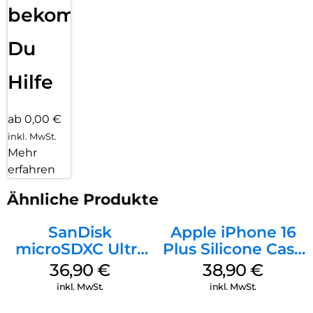
bekommst
Du
Hilfe
ab 0,00 €
inkl. MwSt.
Mehr
erfahren
Ähnliche Produkte
SanDisk
Apple iPhone 16
microSDXC Ultra
Plus Silicone Case
128 GB + Adapter
MagSafe Denim
36,90
€
38,90
€
Mobile
inkl. MwSt.
inkl. MwSt.