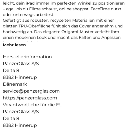
leicht, dein iPad immer im perfekten Winkel zu positionieren
– egal, ob du Filme schaust, online shoppst, FaceTime nutzt
oder unterwegs arbeitest.
Gefertigt aus robusten, recycelten Materialien mit einer
glatten TPU-Oberfläche fühlt sich das Cover angenehm und
hochwertig an. Das elegante Origami-Muster verleiht ihm
einen modernen Look und macht das Falten und Anpassen
besonders einfach.
Mehr lesen
Dein iPad ist rundum geschützt – vorne und hinten – mit
verstärkten Ecken, die den täglichen Stößen und
Herstellerinformation
Erschütterungen standhalten. Dank der integrierten
PanzerGlass A/S
Halterung für deinen Apple Pencil hast du ihn immer
Delta 8
griffbereit.
8382 Hinnerup
Bist du bereit, dein iPad auf das nächste Level zu bringen?
Die iPad Essential Hülle vereint Stil, Vielseitigkeit und Schutz
Dänemark
in einem cleveren Design – gemacht, um mit dir Schritt zu
service@panzerglas.com
halten, egal wohin dich der Tag führt.
https://panzerglass.com
Verantwortliche für die EU
PanzerGlass A/S
Delta 8
8382 Hinnerup