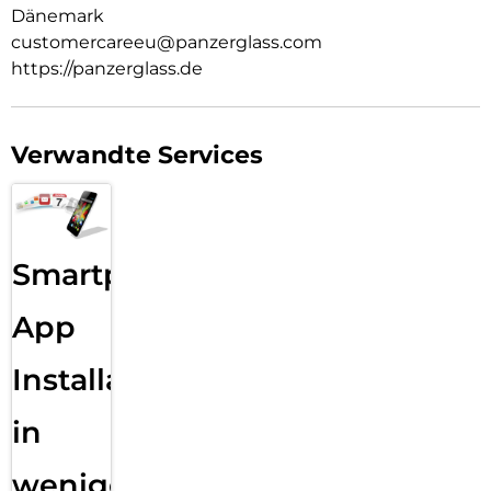
Dänemark
customercareeu@panzerglass.com
https://panzerglass.de
Verwandte Services
Smartphone
App
Installation
in
wenigen