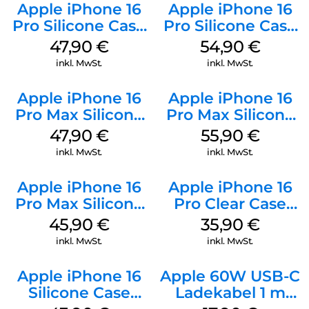
Apple iPhone 16
Apple iPhone 16
Pro Silicone Case
Pro Silicone Case
MagSafe Denim
MagSafe Black
47,90
€
54,90
€
inkl. MwSt.
inkl. MwSt.
Apple iPhone 16
Apple iPhone 16
Pro Max Silicone
Pro Max Silicone
Case MagSafe
Case MagSafe
47,90
€
55,90
€
Black
Stone Gray
inkl. MwSt.
inkl. MwSt.
Apple iPhone 16
Apple iPhone 16
Pro Max Silicone
Pro Clear Case
Case MagSafe
MagSafe
45,90
€
35,90
€
Ultramarine
Transparent
inkl. MwSt.
inkl. MwSt.
Apple iPhone 16
Apple 60W USB-C
Silicone Case
Ladekabel 1 m