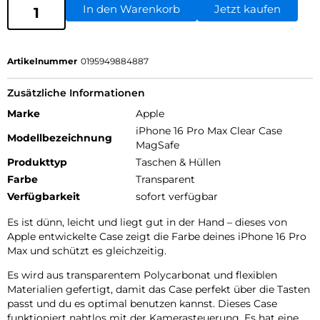
In den Warenkorb
Jetzt kaufen
Artikelnummer
0195949884887
Zusätzliche Informationen
Marke
Apple
iPhone 16 Pro Max Clear Case
Modellbezeichnung
MagSafe
Produkttyp
Taschen & Hüllen
Farbe
Transparent
Verfügbarkeit
sofort verfügbar
Es ist dünn, leicht und liegt gut in der Hand – dieses von
Apple entwickelte Case zeigt die Farbe deines iPhone 16 Pro
Max und schützt es gleichzeitig.
Es wird aus transparentem Poly­carbonat und flexiblen
Materialien gefertigt, damit das Case perfekt über die Tasten
passt und du es optimal benutzen kannst. Dieses Case
funktioniert nahtlos mit der Kamera­steuerung. Es hat eine