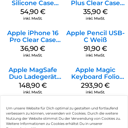
Silicone Case
Plus Clear Case
MagSafe Black
MagSafe
54,90
€
35,90
€
Transparent
inkl. MwSt.
inkl. MwSt.
Apple iPhone 16
Apple Pencil USB-
Pro Clear Case
C Weiß
MagSafe
36,90
€
91,90
€
Transparent
inkl. MwSt.
inkl. MwSt.
Apple MagSafe
Apple Magic
Duo Ladegerät
Keyboard Folio
Weiß
iPad 10.9″ (10.Gen.)
148,90
€
293,90
€
Weiß
inkl. MwSt.
inkl. MwSt.
Um unsere Website für Dich optimal zu gestalten und fortlaufend
verbessern zu können, verwenden wir Cookies. Durch die weitere
Nutzung der Website stimmst Du der Verwendung von Cookies zu.
Impressum
Weitere Informationen zu Cookies erhältst Du in unserer