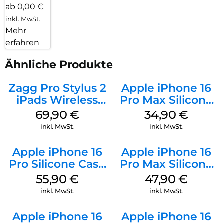
ab 0,00 €
inkl. MwSt.
Mehr
erfahren
Ähnliche Produkte
Zagg Pro Stylus 2
Apple iPhone 16
iPads Wireless
Pro Max Silicone
Charging Grau
Case MagSafe
69,90
€
34,90
€
Denim
inkl. MwSt.
inkl. MwSt.
Apple iPhone 16
Apple iPhone 16
Pro Silicone Case
Pro Max Silicone
MagSafe Stone
Case MagSafe
55,90
€
47,90
€
Gray
Black
inkl. MwSt.
inkl. MwSt.
Apple iPhone 16
Apple iPhone 16