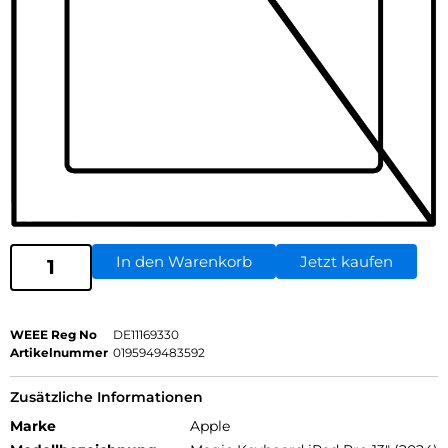
In den Warenkorb
Jetzt kaufen
WEEE Reg No
DE11169330
Artikelnummer
0195949483592
Zusätzliche Informationen
Marke
Apple