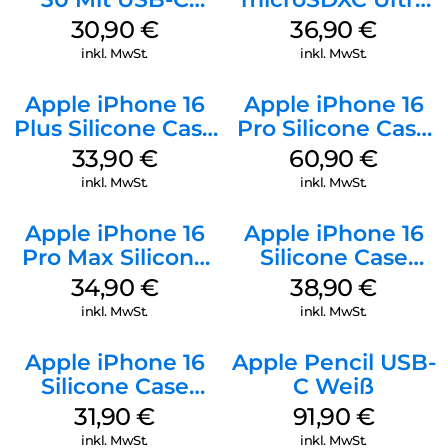
Kabel Weiß
128 GB + Adapter
30,90
€
36,90
€
Mobile
inkl. MwSt.
inkl. MwSt.
Apple iPhone 16
Apple iPhone 16
Plus Silicone Case
Pro Silicone Case
MagSafe Lake
MagSafe Stone
33,90
€
60,90
€
Green
Gray
inkl. MwSt.
inkl. MwSt.
Apple iPhone 16
Apple iPhone 16
Pro Max Silicone
Silicone Case
Case MagSafe
MagSafe
34,90
€
38,90
€
Denim
Ultramarine
inkl. MwSt.
inkl. MwSt.
Apple iPhone 16
Apple Pencil USB-
Silicone Case
C Weiß
MagSafe Fuchsia
31,90
€
91,90
€
inkl. MwSt.
inkl. MwSt.