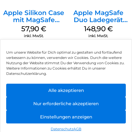
Apple Silikon Case
Apple MagSafe
mit MagSafe
Duo Ladegerät
iPhone 14 Pro
Weiß
57,90
€
148,90
€
(PRODUCT)RED
inkl. MwSt.
inkl. MwSt.
Um unsere Website für Dich optimal zu gestalten und fortlaufend
verbessern zu können, verwenden wir Cookies. Durch die weitere
Nutzung der Website stimmst Du der Verwendung von Cookies zu.
Impressum
Weitere Informationen zu Cookies erhältst Du in unserer
Datenschutzerklärung.
AGB
Datenschutz
Alle akzeptieren
Können wir Dir behilflich sein?
Vertrag widerrufen
Nur erforderliche akzeptieren
Hinweis zur Batterieentsorgung
Einstellungen anzeigen
Newsletter
Datenschutz
AGB
©
2026
, Brodos AG – All Rights Reserved.