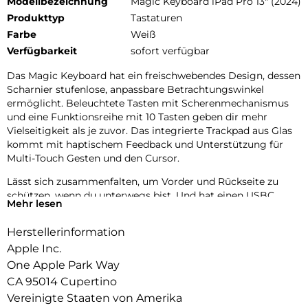
Modellbezeichnung
Magic Keyboard iPad Pro 13" (2024)
Produkttyp
Tastaturen
Farbe
Weiß
Verfügbarkeit
sofort verfügbar
Das Magic Keyboard hat ein freischwebendes Design, dessen
Scharnier stufenlose, anpassbare Betrachtungswinkel
ermöglicht. Beleuchtete Tasten mit Scherenmechanismus
und eine Funktionsreihe mit 10 Tasten geben dir mehr
Vielseitigkeit als je zuvor. Das integrierte Trackpad aus Glas
kommt mit haptischem Feedback und Unterstützung für
Multi-Touch Gesten und den Cursor.
Lässt sich zusammenfalten, um Vorder und Rückseite zu
schützen, wenn du unterwegs bist. Und hat einen USBC
Mehr lesen
Anschluss zum PassThrough Laden. Erhältlich in Schwarz
oder Weiß.
Herstellerinformation
Apple Inc.
One Apple Park Way
CA 95014 Cupertino
Vereinigte Staaten von Amerika