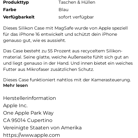
Produkttyp
Taschen & Hüllen
Farbe
Blau
Verfügbarkeit
sofort verfügbar
Dieses Silikon Case mit MagSafe wurde von Apple speziell
für das iPhone 16 entwickelt und schützt dein iPhone
genauso gut, wie es aussieht.
Das Case besteht zu 55 Prozent aus recyceltem Silikon­
material. Seine glatte, weiche Außenseite fühlt sich gut an
und liegt genauso in der Hand. Und innen bietet ein weiches
Futter aus Mikrofaser zusätzlichen Schutz.
Dieses Case funktioniert nahtlos mit der Kamerasteuerung.
Mehr lesen
Es kommt mit Saphirglas mit einer leitenden Schicht, die die
Bewegungen deines Fingers zur Kamerasteuerung
Herstellerinformation
überträgt.
Apple Inc.
Mit integrierten Magneten, die sich perfekt am iPhone 16
One Apple Park Way
ausrichten, hält das Case ganz einfach und sorgt für
CA 95014 Cupertino
schnelleres kabel­loses Laden. Lass dein iPhone beim Laden
einfach im Case und docke dein MagSafe Ladegerät an oder
Vereinigte Staaten von Amerika
leg es auf dein Qi2 oder Qi zertifiziertes Ladegerät.
https://www.apple.com