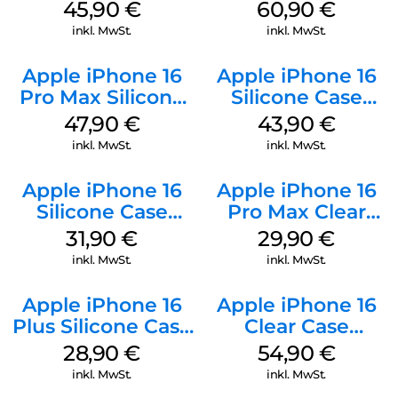
Case MagSafe
MagSafe Stone
45,90
€
60,90
€
Ultramarine
Gray
inkl. MwSt.
inkl. MwSt.
Apple iPhone 16
Apple iPhone 16
Pro Max Silicone
Silicone Case
Case MagSafe
MagSafe Plum
47,90
€
43,90
€
Black
inkl. MwSt.
inkl. MwSt.
Apple iPhone 16
Apple iPhone 16
Silicone Case
Pro Max Clear
MagSafe Fuchsia
Case MagSafe
31,90
€
29,90
€
Transparent
inkl. MwSt.
inkl. MwSt.
Apple iPhone 16
Apple iPhone 16
Plus Silicone Case
Clear Case
MagSafe Black
MagSafe
28,90
€
54,90
€
Transparent
inkl. MwSt.
inkl. MwSt.