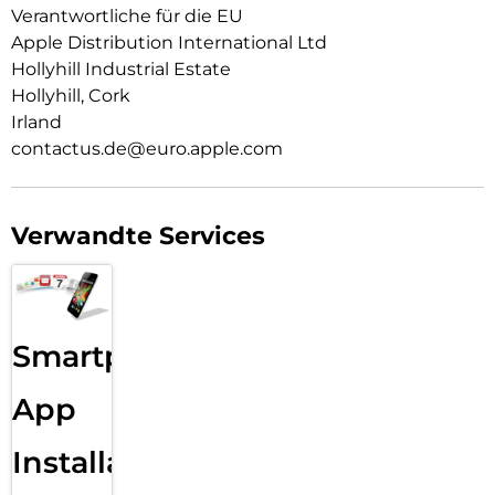
Verantwortliche für die EU
Wie jedes von Apple entwickelte Case durchläuft es im Laufe
Apple Distribution International Ltd
des Design‑ und Fertigungs­prozesses Tausende von
Teststunden. Deshalb sieht es nicht nur großartig aus,
Hollyhill Industrial Estate
sondern ist auch dafür gemacht, dein iPhone vor Kratzern
Hollyhill, Cork
und bei Stürzen zu schützen.
Irland
contactus.de@euro.apple.com
Verwandte Services
Smartphone
App
Installation