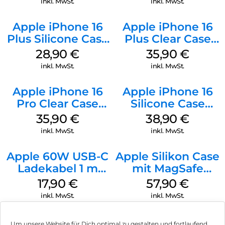
inkl. MwSt.
inkl. MwSt.
Apple iPhone 16
Apple iPhone 16
Plus Silicone Case
Plus Clear Case
MagSafe Black
MagSafe
28,90
€
35,90
€
Transparent
inkl. MwSt.
inkl. MwSt.
Apple iPhone 16
Apple iPhone 16
Pro Clear Case
Silicone Case
MagSafe
MagSafe
35,90
€
38,90
€
Transparent
Ultramarine
inkl. MwSt.
inkl. MwSt.
Apple 60W USB-C
Apple Silikon Case
Ladekabel 1 m
mit MagSafe
Weiß
iPhone 14 Pro
17,90
€
57,90
€
(PRODUCT)RED
inkl. MwSt.
inkl. MwSt.
Um unsere Website für Dich optimal zu gestalten und fortlaufend