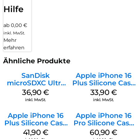
Hilfe
ab 0,00 €
inkl. MwSt.
Mehr
erfahren
Ähnliche Produkte
SanDisk
Apple iPhone 16
microSDXC Ultra
Plus Silicone Case
128 GB + Adapter
MagSafe Lake
36,90
€
33,90
€
Mobile
Green
inkl. MwSt.
inkl. MwSt.
Apple iPhone 16
Apple iPhone 16
Plus Silicone Case
Pro Silicone Case
MagSafe Stone
MagSafe Stone
41,90
€
60,90
€
Gray
Gray