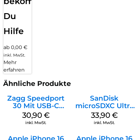
bekommst
Du
Hilfe
ab 0,00 €
inkl. MwSt.
Mehr
erfahren
Ähnliche Produkte
Zagg Speedport
SanDisk
30 Mit USB-C
microSDXC Ultra
Kabel Weiß
128 GB + Adapter
30,90
€
33,90
€
Mobile
inkl. MwSt.
inkl. MwSt.
Apple iPhone 16
Apple iPhone 16