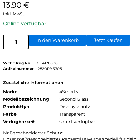
13,90
€
inkl. MwSt.
Online verfügbar
In den Warenkorb
Jetzt kaufen
WEEE Reg No
DE14120388
Artikelnummer
4252011913305
Zusätzliche Informationen
Marke
4Smarts
Modellbezeichnung
Second Glass
Produkttyp
Displayschutz
Farbe
Transparent
Verfügbarkeit
sofort verfügbar
Maßgeschneiderter Schutz:
Unser maßgeschneidertes Panzerglas wurde speziell für dein