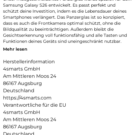
Samsung Galaxy S26 entwickelt. Es passt perfekt und
schützt deine Investition, indem es die Lebensdauer deines
Smartphones verlängert. Das Panzerglas ist so konzipiert,
dass es auch die Frontkamera optimal schützt, ohne die
Bildqualität zu beeinträchtigen. Außerdem bleibt die
Gesichtserkennung voll funktionsfähig und alle Tasten und
Funktionen deines Geräts sind uneingeschränkt nutzbar.
Mehr lesen
Einfache Montage:
Unser Second Glass ist nicht nur robust, sondern auch
Herstellerinformation
einfacher zu montieren als eine Panzerfolie. Mit dem
4smarts GmbH
mitgelieferten Reinigungsset lässt sich das Schutzglas
staubfrei anbringen. Und wenn es Zeit ist, das Glas
Am Mittleren Moos 24
auszutauschen, ist das genauso einfach. Mit unserem Second
86167 Augsburg
Glass erhalten Sie einen effektiven und benutzerfreundlichen
Deutschland
Displayschutz für Ihr mobiles Gerät.
https://4smarts.com
Kristallklare Qualität:
Verantwortliche für die EU
Der Displayschutz bietet nicht nur optimalen Schutz für dein
4smarts GmbH
Smartphone, sondern garantiert auch die uneingeschränkte
Am Mittleren Moos 24
Nutzung des Touchscreens. Trotz seiner Robustheit bleibt
86167 Augsburg
der Displayschutz mit einer Transparenz von 99,99% nahezu
Deutschland
unsichtbar und beeinträchtigt die Bildqualität nicht.