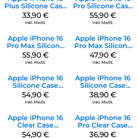
Plus Silicone Case
Pro Silicone Case
MagSafe Lake
MagSafe Stone
33,90
€
55,90
€
Green
Gray
inkl. MwSt.
inkl. MwSt.
Apple iPhone 16
Apple iPhone 16
Pro Max Silicone
Pro Max Silicone
Case MagSafe
Case MagSafe
55,90
€
47,90
€
Stone Gray
Black
inkl. MwSt.
inkl. MwSt.
Apple iPhone 16
Apple iPhone 16
Silicone Case
Silicone Case
MagSafe Lake
MagSafe
54,90
€
38,90
€
Green
Ultramarine
inkl. MwSt.
inkl. MwSt.
Apple iPhone 16
Apple iPhone 16
Clear Case
Pro Clear Case
MagSafe
MagSafe
54,90
€
36,90
€