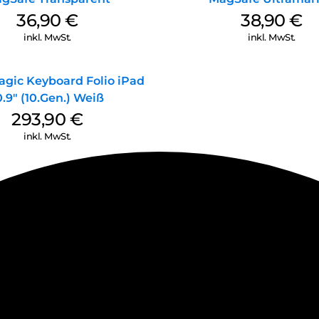
36,90
€
38,90
€
inkl. MwSt.
inkl. MwSt.
agic Keyboard Folio iPad
0.9″ (10.Gen.) Weiß
293,90
€
inkl. MwSt.