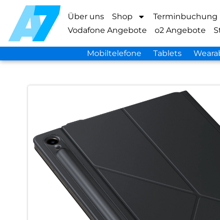
Über uns
Shop
Terminbuchung
Vodafone Angebote
o2 Angebote
S
Mobiltelefone
Tablets
Weara