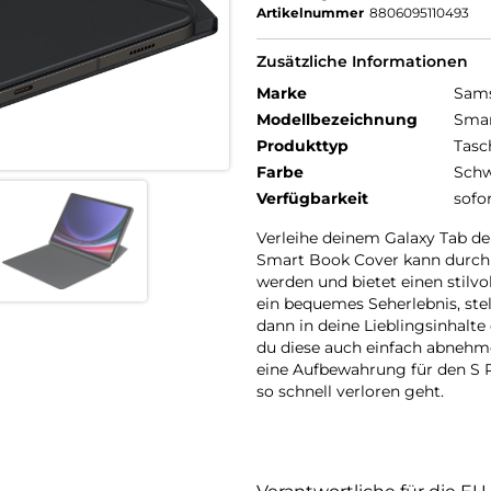
Artikelnummer
8806095110493
Zusätzliche Informationen
Marke
Sam
Modellbezeichnung
Smar
Produkttyp
Tasc
Farbe
Schw
Verfügbarkeit
sofo
Verleihe deinem Galaxy Tab den
Smart Book Cover kann durch 
werden und bietet einen stilv
ein bequemes Seherlebnis, ste
dann in deine Lieblingsinhalte
du diese auch einfach abnehm
eine Aufbewahrung für den S P
so schnell verloren geht.