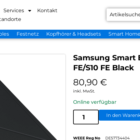
Services
Kontakt
tandorte
bles
Festnetz
Kopfhörer & Headsets
Smart Hom
Samsung Smart B
FE/S10 FE Black
80,90
€
inkl. MwSt.
Online verfügbar
In den Waren
WEEE Reg No
DE57734404