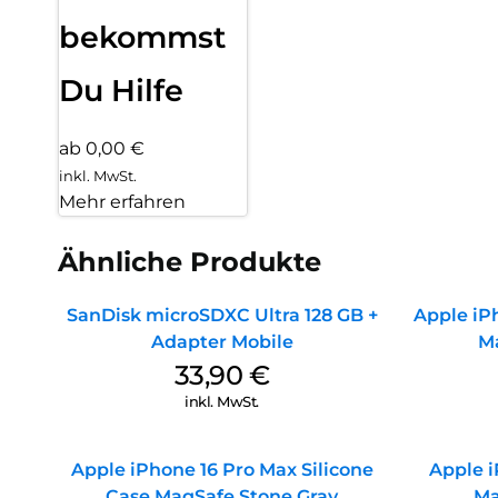
bekommst
Du Hilfe
ab 0,00 €
inkl. MwSt.
Mehr erfahren
Ähnliche Produkte
SanDisk microSDXC Ultra 128 GB +
Apple iPh
Adapter Mobile
M
33,90
€
inkl. MwSt.
Apple iPhone 16 Pro Max Silicone
Apple i
Case MagSafe Stone Gray
Ma