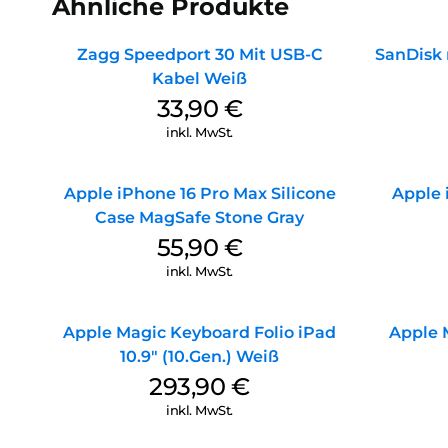
Ähnliche Produkte
Zagg Speedport 30 Mit USB-C
SanDisk 
Kabel Weiß
33,90
€
inkl. MwSt.
Apple iPhone 16 Pro Max Silicone
Apple 
Case MagSafe Stone Gray
55,90
€
inkl. MwSt.
Apple Magic Keyboard Folio iPad
Apple 
10.9″ (10.Gen.) Weiß
293,90
€
inkl. MwSt.