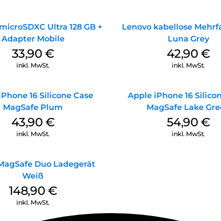
microSDXC Ultra 128 GB +
Lenovo kabellose Mehrf
Adapter Mobile
Luna Grey
33,90
€
42,90
€
inkl. MwSt.
inkl. MwSt.
iPhone 16 Silicone Case
Apple iPhone 16 Silico
MagSafe Plum
MagSafe Lake Gre
43,90
€
54,90
€
inkl. MwSt.
inkl. MwSt.
MagSafe Duo Ladegerät
Weiß
148,90
€
inkl. MwSt.