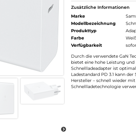
Zusätzliche Informationen
Marke
Sam
Modellbezeichnung
Schn
Produkttyp
Adap
Farbe
Wei
Verfügbarkeit
sofo
Durch die verwendete GaN Tech
bietet eine hohe Leistung und 
Schnellladeadapter ist optima
Ladestandard PD 3.1 kann der 
Hersteller – schnell wieder mi
Schnellladetechnologie verwe