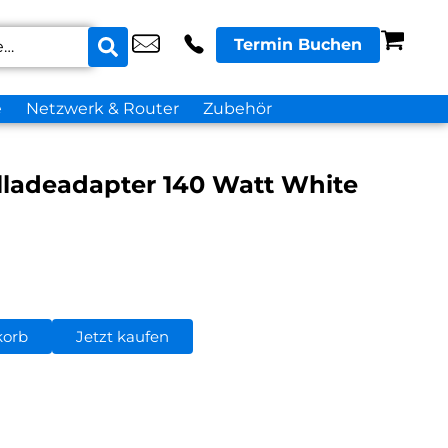
Termin Buchen
e
Netzwerk & Router
Zubehör
ladeadapter 140 Watt White
korb
Jetzt kaufen