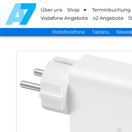
Über uns
Shop
Terminbuchung
Vodafone Angebote
o2 Angebote
S
Mobiltelefone
Tablets
Weara