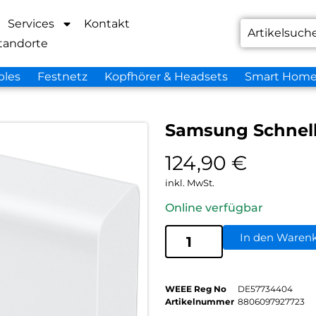
Services
Kontakt
tandorte
bles
Festnetz
Kopfhörer & Headsets
Smart Hom
Samsung Schnell
124,90
€
inkl. MwSt.
Online verfügbar
In den Waren
WEEE Reg No
DE57734404
Artikelnummer
8806097927723