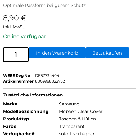
Optimale Passform bei gutem Schutz
8,90
€
inkl. MwSt.
Online verfügbar
In den Warenkorb
Jetzt kaufen
WEEE Reg No
DE57734404
Artikelnummer
8809968822752
Zusätzliche Informationen
Marke
Samsung
Modellbezeichnung
Mobeen Clear Cover
Produkttyp
Taschen & Hüllen
Farbe
Transparent
Verfügbarkeit
sofort verfügbar