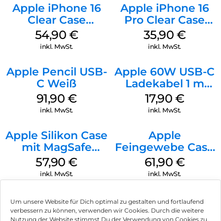
Apple iPhone 16
Apple iPhone 16
Clear Case
Pro Clear Case
MagSafe
MagSafe
54,90
€
35,90
€
Transparent
Transparent
inkl. MwSt.
inkl. MwSt.
Apple Pencil USB-
Apple 60W USB-C
C Weiß
Ladekabel 1 m
Weiß
91,90
€
17,90
€
inkl. MwSt.
inkl. MwSt.
Apple Silikon Case
Apple
mit MagSafe
Feingewebe Case
iPhone 14 Pro
iPhone 15 Pro
57,90
€
61,90
€
(PRODUCT)RED
MagSafe Schwarz
inkl. MwSt.
inkl. MwSt.
Um unsere Website für Dich optimal zu gestalten und fortlaufend
verbessern zu können, verwenden wir Cookies. Durch die weitere
Nutzung der Website stimmst Du der Verwendung von Cookies zu.