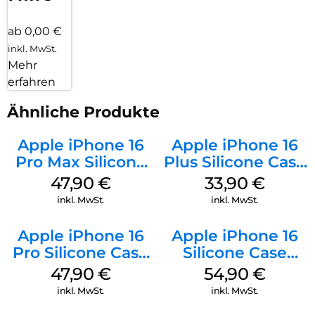
ab 0,00 €
inkl. MwSt.
Mehr
erfahren
Ähnliche Produkte
Apple iPhone 16
Apple iPhone 16
Pro Max Silicone
Plus Silicone Case
Case MagSafe
MagSafe Lake
47,90
€
33,90
€
Black
Green
inkl. MwSt.
inkl. MwSt.
Apple iPhone 16
Apple iPhone 16
Pro Silicone Case
Silicone Case
MagSafe Denim
MagSafe Black
47,90
€
54,90
€
inkl. MwSt.
inkl. MwSt.