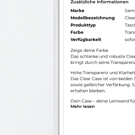
Zusätzliche Informationen
Marke
Sam
Modellbezeichnung
Clea
Produkttyp
Tasc
Farbe
Tran
Verfügbarkeit
sofo
Zeige deine Farbe
Das schlanke und robuste Clea
bringt durch seine Transparen
Hohe Transparenz und Klarhei
Das Clear Case ist von beiden
sowie gelblicher Verfärbung.
erhalten bleiben.
Dein Case – deine Leinwand für
Mehr lesen
Das Clear Case bringt die Farb
viel Platz, um deinem Case ein
und mache es so zu einem Uni