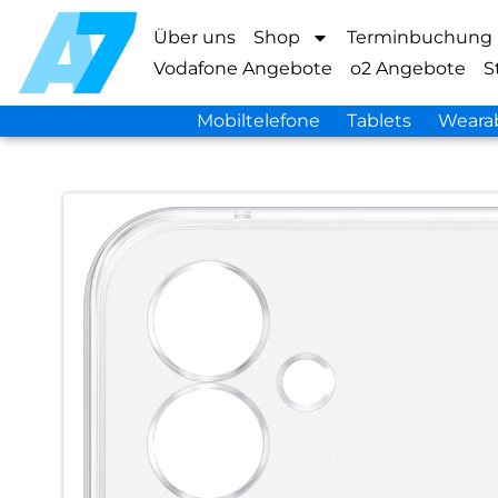
Über uns
Shop
Terminbuchung
Vodafone Angebote
o2 Angebote
S
Mobiltelefone
Tablets
Weara