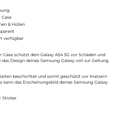
sung
r Case
hen & Hüllen
sparent
rt verfügbar
r Case schützt dein Galaxy A54 5G vor Schäden und
z das Design deines Samsung Galaxy voll zur Geltung.
t
 Seiten beschichtet und somit geschützt vor Kratzern
 So kann das Erscheinungsbild deines Samsung Galaxy
 Sticker
e deines A54 5G zur Geltung und bietet dir gleichzeitig
e persönliche Note zu verleihen. Beklebe es mit Stickern
kat.