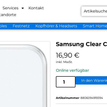
Services
Kontakt
tandorte
bles
Festnetz
Kopfhörer & Headsets
Smart Hom
Samsung Clear C
16,90
€
inkl. MwSt.
Online verfügbar
In den Waren
Artikelnummer
8806094919394