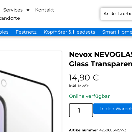
Services
Kontakt
tandorte
bles
Festnetz
Kopfhörer & Headsets
Smart Hom
Nevox NEVOGLAS
Glass Transparen
14,90
€
inkl. MwSt.
Online verfügbar
In den Waren
Artikelnummer
4250686415773