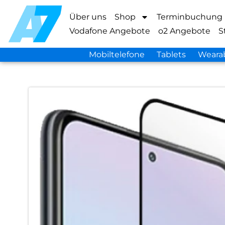
Über uns
Shop
Terminbuchung
Vodafone Angebote
o2 Angebote
S
Mobiltelefone
Tablets
Weara