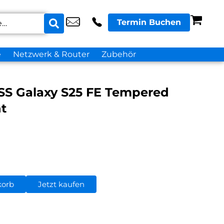
Termin Buchen
e
Netzwerk & Router
Zubehör
S Galaxy S25 FE Tempered
t
korb
Jetzt kaufen