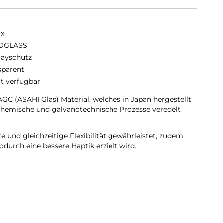
ox
OGLASS
layschutz
sparent
rt verfügbar
C (ASAHI Glas) Material, welches in Japan hergestellt
chemische und galvanotechnische Prozesse veredelt
 und gleichzeitige Flexibilität gewährleistet, zudem
durch eine bessere Haptik erzielt wird.