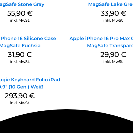
agSafe Stone Gray
MagSafe Lake Gre
55,90
€
33,90
€
inkl. MwSt.
inkl. MwSt.
iPhone 16 Silicone Case
Apple iPhone 16 Pro Max 
MagSafe Fuchsia
MagSafe Transpar
31,90
€
29,90
€
inkl. MwSt.
inkl. MwSt.
agic Keyboard Folio iPad
0.9″ (10.Gen.) Weiß
293,90
€
inkl. MwSt.