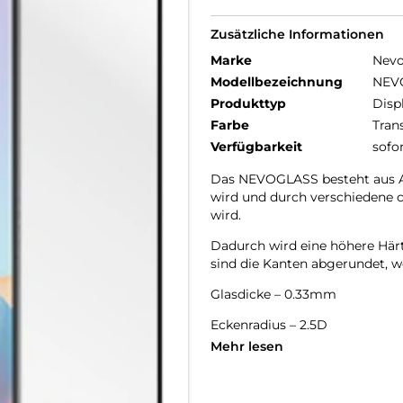
Zusätzliche Informationen
Marke
Nev
Modellbezeichnung
NEV
Produkttyp
Disp
Farbe
Tran
Verfügbarkeit
sofo
Das NEVOGLASS besteht aus AG
wird und durch verschiedene 
wird.
Dadurch wird eine höhere Härte
sind die Kanten abgerundet, wo
Glasdicke – 0.33mm
Eckenradius – 2.5D
Mehr lesen
Material Art Crystal Klar