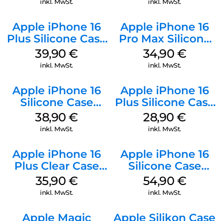
inkl. MwSt.
inkl. MwSt.
Apple iPhone 16
Apple iPhone 16
Plus Silicone Case
Pro Max Silicone
MagSafe Plum
Case MagSafe
39,90
€
34,90
€
Denim
inkl. MwSt.
inkl. MwSt.
Apple iPhone 16
Apple iPhone 16
Silicone Case
Plus Silicone Case
MagSafe
MagSafe Black
38,90
€
28,90
€
Ultramarine
inkl. MwSt.
inkl. MwSt.
Apple iPhone 16
Apple iPhone 16
Plus Clear Case
Silicone Case
MagSafe
MagSafe Black
35,90
€
54,90
€
Transparent
inkl. MwSt.
inkl. MwSt.
Apple Magic
Apple Silikon Case