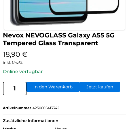
Nevox NEVOGLASS Galaxy A55 5G
Tempered Glass Transparent
18,90
€
inkl. MwSt.
Online verfügbar
In den Warenkorb
Jetzt kaufen
Artikelnummer
4250686413342
Zusätzliche Informationen
Marke
Nevox