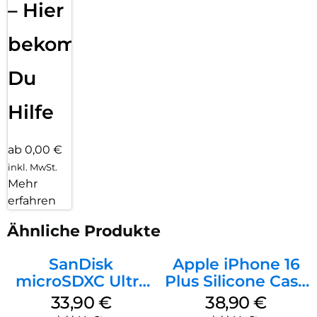
– Hier
bekommst
Du
Hilfe
ab 0,00 €
inkl. MwSt.
Mehr
erfahren
Ähnliche Produkte
SanDisk
Apple iPhone 16
microSDXC Ultra
Plus Silicone Case
128 GB + Adapter
MagSafe Denim
33,90
€
38,90
€
Mobile