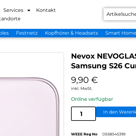
Services
Kontakt
tandorte
bles
Festnetz
Kopfhörer & Headsets
Smart Hom
Nevox NEVOGLAS
Samsung S26 Cur
9,90
€
inkl. MwSt.
Online verfügbar
In den Waren
WEEE Reg No
DE68545399