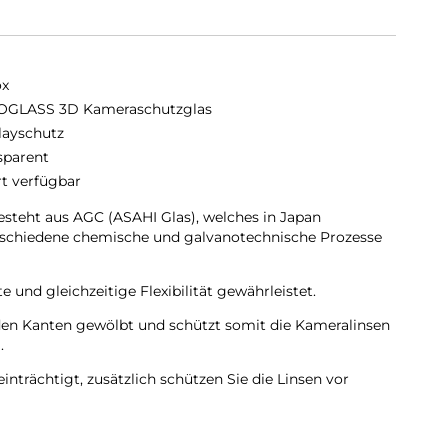
ox
GLASS 3D Kameraschutzglas
layschutz
sparent
rt verfügbar
eht aus AGC (ASAHI Glas), welches in Japan
erschiedene chemische und galvanotechnische Prozesse
 und gleichzeitige Flexibilität gewährleistet.
den Kanten gewölbt und schützt somit die Kameralinsen
.
inträchtigt, zusätzlich schützen Sie die Linsen vor
ischenräumen.