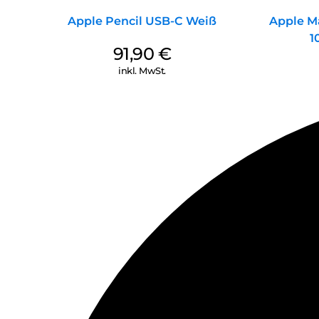
Apple Pencil USB-C Weiß
Apple M
1
91,90
€
inkl. MwSt.