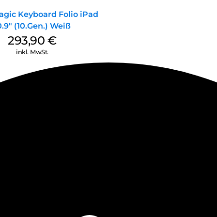
agic Keyboard Folio iPad
0.9″ (10.Gen.) Weiß
293,90
€
inkl. MwSt.