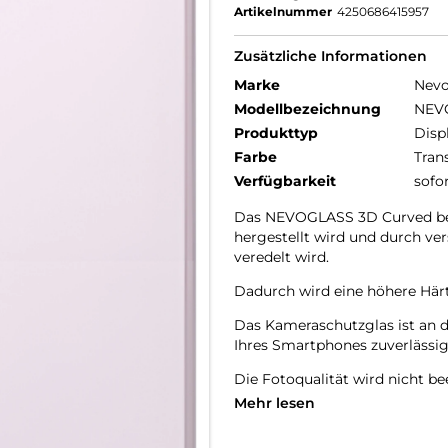
Artikelnummer
4250686415957
Zusätzliche Informationen
Marke
Nev
Modellbezeichnung
NEVO
Produkttyp
Disp
Farbe
Tran
Verfügbarkeit
sofo
Das NEVOGLASS 3D Curved best
hergestellt wird und durch v
veredelt wird.
Dadurch wird eine höhere Härte
Das Kameraschutzglas ist an 
Ihres Smartphones zuverlässig
Die Fotoqualität wird nicht bee
Staubablagerungen in den Zw
Mehr lesen