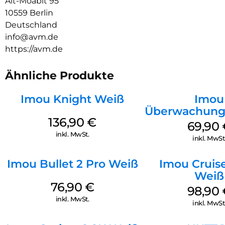
Alt-Moabit 95
komfortabel per Fingertipp. Der Sensor FRITZ!Smart Energy
10559 Berlin
250 übermittelt die ausgelesenen Daten auf die FRITZ!App
Smart Home, in der alle wesentlichen Daten und
Deutschland
Einsparpotenziale auf einen Blick erkennbar sind – auch von
info@avm.de
unterwegs. So lässt sich komfortabel Energie einsparen.
https://avm.de
Ähnliche Produkte
Imou Knight Weiß
Imou
Überwachung
136,90
€
Rex 3D 3K 
69,90
inkl. MwSt.
inkl. MwSt
Imou Bullet 2 Pro Weiß
Imou Cruise
Weiß
76,90
€
98,90
inkl. MwSt.
inkl. MwSt