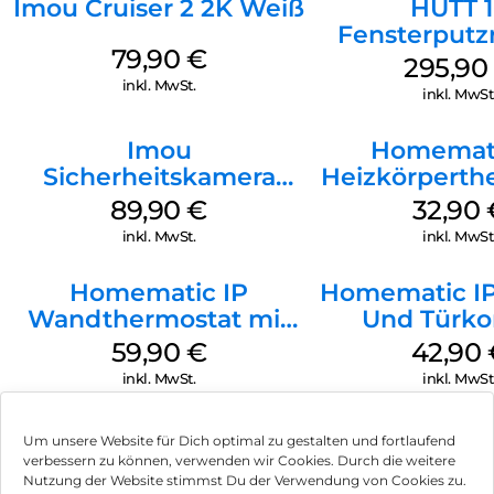
Imou Cruiser 2 2K Weiß
HUTT 
Fensterputz
79,90
€
Weiß
295,9
inkl. MwSt.
inkl. MwSt
Imou
Homemati
Sicherheitskamera
Heizkörperth
Draußen IPC-F42EAP
Basic W
89,90
€
32,90
Geschoss Weiß
inkl. MwSt.
inkl. MwSt
Homematic IP
Homematic IP
Wandthermostat mit
Und Türko
Luftfeuchtigkeitssensor
Optisch 
59,90
€
42,90
Weiß
inkl. MwSt.
inkl. MwSt
Um unsere Website für Dich optimal zu gestalten und fortlaufend
verbessern zu können, verwenden wir Cookies. Durch die weitere
Nutzung der Website stimmst Du der Verwendung von Cookies zu.