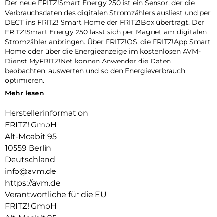
Der neue FRITZ!Smart Energy 250 ist ein Sensor, der die
Verbrauchsdaten des digitalen Stromzählers ausliest und per
DECT ins FRITZ! Smart Home der FRITZ!Box überträgt. Der
FRITZ!Smart Energy 250 lässt sich per Magnet am digitalen
Stromzähler anbringen. Über FRITZ!OS, die FRITZ!App Smart
Home oder über die Energieanzeige im kostenlosen AVM-
Dienst MyFRITZ!Net können Anwender die Daten
beobachten, auswerten und so den Energieverbrauch
optimieren.
Mehr lesen
Ablesen von digitalen Stromzählern:
Der FRITZ!Smart Energy 250 wird magnetisch auf der INFO-
Herstellerinformation
Schnittstelle (Infrarot-Schnittstelle) des digitalen
FRITZ! GmbH
Stromzählers befestigt. Die Stromversorgung erfolgt über
Batterien oder den USB-Anschluss. FRITZ!Smart Energy 250
Alt-Moabit 95
ist mit den meisten in Deutschland installierten digitalen
10559 Berlin
Stromzählern kompatibel. Eine Liste der aktuell nicht
Deutschland
unterstützten Stromzähler finden Sie hier: Informationen
info@avm.de
zum Stromzähler.
https://avm.de
Stromverbrauch per FRITZ!App Smart Home stets im Blick:
Verantwortliche für die EU
Mit der FRITZ!App Smart Home steuern Nutzer ihre Smart-
FRITZ! GmbH
Home-Geräte mit dem Smartphone oder dem Tablet