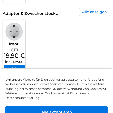
Alle anzeigen
Adapter & Zwischenstecker
Imou
CE1
19,90
€
Smart
inkl. MwSt.
Plug
2500 W
Mehr
erfahren
Weiß
Um unsere Website für Dich optimal zu gestalten und fortlaufend
verbessern zu können, verwenden wir Cookies. Durch die weitere
Nutzung der Website stimmst Du der Verwendung von Cookies zu.
Impressum
Weitere Informationen zu Cookies erhältst Du in unserer
Datenschutzerklärung.
AGB
Datenschutz
Alle akzeptieren