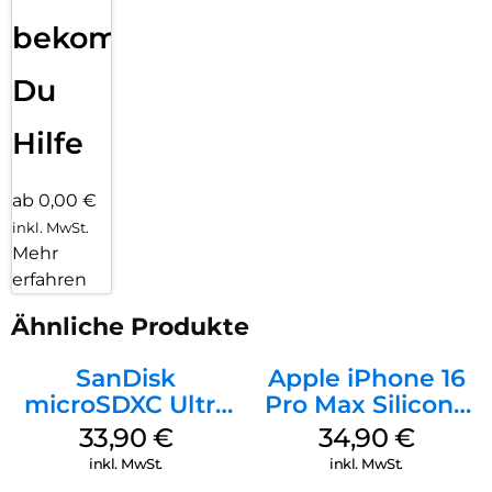
bekommst
Du
Hilfe
ab 0,00 €
inkl. MwSt.
Mehr
erfahren
Ähnliche Produkte
SanDisk
Apple iPhone 16
microSDXC Ultra
Pro Max Silicone
128 GB + Adapter
Case MagSafe
33,90
€
34,90
€
Mobile
Denim
inkl. MwSt.
inkl. MwSt.