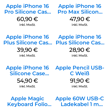
Apple iPhone 16
Apple iPhone 16
Pro Silicone Case
Pro Max Silicone
MagSafe Stone
Case MagSafe
60,90
€
47,90
€
Gray
Black
inkl. MwSt.
inkl. MwSt.
Apple iPhone 16
Apple iPhone 16
Plus Silicone Case
Plus Silicone Case
MagSafe Plum
MagSafe Black
39,90
€
28,90
€
inkl. MwSt.
inkl. MwSt.
Apple iPhone 16
Apple Pencil USB-
Silicone Case
C Weiß
MagSafe Black
54,90
€
91,90
€
inkl. MwSt.
inkl. MwSt.
Apple Magic
Apple 60W USB-C
Keyboard Folio
Ladekabel 1 m