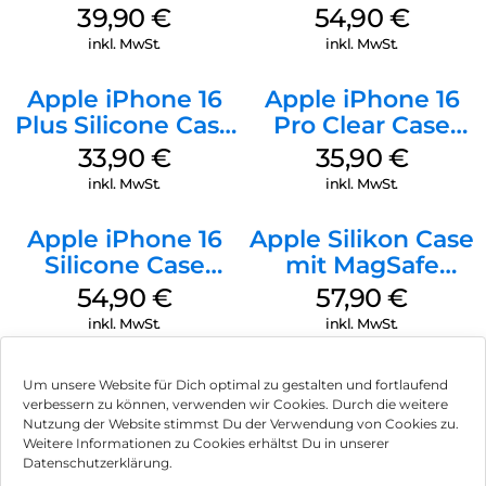
MagSafe Plum
MagSafe Black
39,90
€
54,90
€
inkl. MwSt.
inkl. MwSt.
Apple iPhone 16
Apple iPhone 16
Plus Silicone Case
Pro Clear Case
MagSafe Lake
MagSafe
33,90
€
35,90
€
Green
Transparent
inkl. MwSt.
inkl. MwSt.
Apple iPhone 16
Apple Silikon Case
Silicone Case
mit MagSafe
MagSafe Lake
iPhone 14 Pro
54,90
€
57,90
€
Green
(PRODUCT)RED
inkl. MwSt.
inkl. MwSt.
Um unsere Website für Dich optimal zu gestalten und fortlaufend
verbessern zu können, verwenden wir Cookies. Durch die weitere
Nutzung der Website stimmst Du der Verwendung von Cookies zu.
Impressum
Weitere Informationen zu Cookies erhältst Du in unserer
Datenschutzerklärung.
AGB