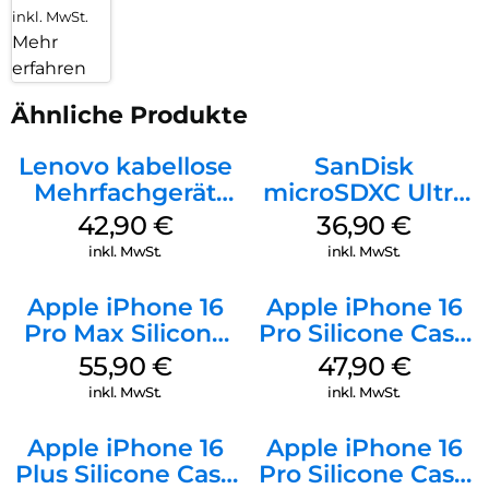
inkl. MwSt.
Mehr
erfahren
Ähnliche Produkte
Lenovo kabellose
SanDisk
Mehrfachgerät
microSDXC Ultra
Luna Grey
128 GB + Adapter
42,90
€
36,90
€
Mobile
inkl. MwSt.
inkl. MwSt.
Apple iPhone 16
Apple iPhone 16
Pro Max Silicone
Pro Silicone Case
Case MagSafe
MagSafe Denim
55,90
€
47,90
€
Stone Gray
inkl. MwSt.
inkl. MwSt.
Apple iPhone 16
Apple iPhone 16
Plus Silicone Case
Pro Silicone Case