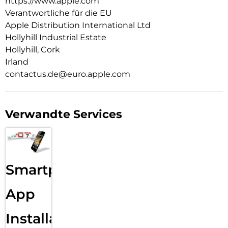
https://www.apple.com
leg es auf dein Qi2.2- oder Qi zertifiziertes Ladegerät.
Verantwortliche für die EU
Apple Distribution International Ltd
Wie jedes von Apple entwickelte Case durchläuft es im Laufe
des Design‑ und Fertigungs­prozesses Tausende von
Hollyhill Industrial Estate
Teststunden. Deshalb sieht es nicht nur großartig aus,
Hollyhill, Cork
sondern schützt dein iPhone auch vor Kratzern und bei
Irland
Stürzen.
contactus.de@euro.apple.com
Verwandte Services
Smartphone
App
Installation