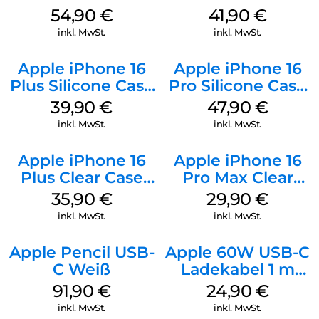
MagSafe Black
MagSafe Stone
54,90
€
41,90
€
Gray
inkl. MwSt.
inkl. MwSt.
Apple iPhone 16
Apple iPhone 16
Plus Silicone Case
Pro Silicone Case
MagSafe Plum
MagSafe Denim
39,90
€
47,90
€
inkl. MwSt.
inkl. MwSt.
Apple iPhone 16
Apple iPhone 16
Plus Clear Case
Pro Max Clear
MagSafe
Case MagSafe
35,90
€
29,90
€
Transparent
Transparent
inkl. MwSt.
inkl. MwSt.
Apple Pencil USB-
Apple 60W USB-C
C Weiß
Ladekabel 1 m
Weiß
91,90
€
24,90
€
inkl. MwSt.
inkl. MwSt.