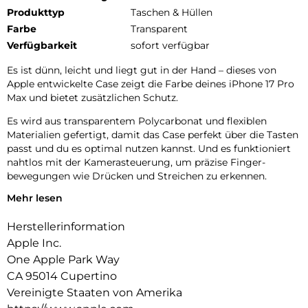
Produkttyp
Taschen & Hüllen
Farbe
Transparent
Verfügbarkeit
sofort verfügbar
Es ist dünn, leicht und liegt gut in der Hand – dieses von
Apple entwickelte Case zeigt die Farbe deines iPhone 17 Pro
Max und bietet zusätzlichen Schutz.
Es wird aus transparentem Polycarbonat und flexiblen
Materialien gefertigt, damit das Case perfekt über die Tasten
passt und du es optimal nutzen kannst. Und es funktioniert
nahtlos mit der Kamera­steuerung, um präzise Finger­
bewegungen wie Drücken und Streichen zu erkennen.
Mehr lesen
Innen‑ und Außenseite sind mit einer kratzfesten
Beschichtung versehen. Und alle Materialien und
Herstellerinformation
Beschichtungen wurden optimiert, um zu verhindern, dass
das Case mit der Zeit vergilbt.
Apple Inc.
One Apple Park Way
Mit integrierten Magneten, die sich perfekt am iPhone 17 Pro
CA 95014 Cupertino
Max ausrichten, hält das Case ganz einfach und sorgt für
schnelleres kabelloses Laden. Lass dein iPhone beim Laden
Vereinigte Staaten von Amerika
einfach im Case und docke dein MagSafe Ladegerät an. Oder