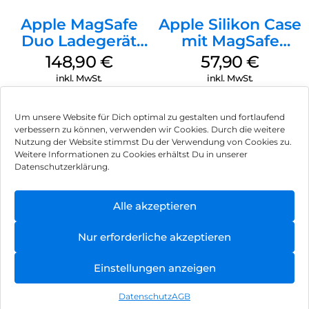
Apple MagSafe
Apple Silikon Case
Duo Ladegerät
mit MagSafe
Weiß
iPhone 14 Pro
148,90
€
57,90
€
(PRODUCT)RED
inkl. MwSt.
inkl. MwSt.
Um unsere Website für Dich optimal zu gestalten und fortlaufend
verbessern zu können, verwenden wir Cookies. Durch die weitere
Nutzung der Website stimmst Du der Verwendung von Cookies zu.
Impressum
Weitere Informationen zu Cookies erhältst Du in unserer
Datenschutzerklärung.
AGB
Datenschutz
Alle akzeptieren
Vertrag widerrufen
Nur erforderliche akzeptieren
Hinweis zur Batterieentsorgung
Einstellungen anzeigen
Newsletter
Datenschutz
AGB
©
2026
, Brodos AG – All Rights Reserved.