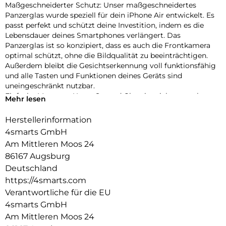
Maßgeschneiderter Schutz: Unser maßgeschneidertes
Panzerglas wurde speziell für dein iPhone Air entwickelt. Es
passt perfekt und schützt deine Investition, indem es die
Lebensdauer deines Smartphones verlängert. Das
Panzerglas ist so konzipiert, dass es auch die Frontkamera
optimal schützt, ohne die Bildqualität zu beeinträchtigen.
Außerdem bleibt die Gesichtserkennung voll funktionsfähig
und alle Tasten und Funktionen deines Geräts sind
uneingeschränkt nutzbar.
Einfache Montage: Unser Second Glass ist nicht nur robust,
Mehr lesen
sondern auch einfacher zu montieren wie eine Panzerfolie.
Mit dem mitgelieferten Montagerahmen lässt sich das
Herstellerinformation
Schutzglas exakt positionieren und dank des Reinigungssets
4smarts GmbH
staubfrei anbringen. Und wenn es Zeit ist, das Glas
Am Mittleren Moos 24
auszutauschen, ist das genauso einfach. Mit unserem Second
86167 Augsburg
Glas erhältst du einen effektiven und benutzerfreundlichen
Schutz für das Display deines Mobilgeräts.
Deutschland
Kristallklare Qualität: Der Displayschutz bietet nicht nur
https://4smarts.com
optimalen Schutz für dein Smartphone, sondern garantiert
Verantwortliche für die EU
auch die uneingeschränkte Nutzung des Touchscreens. Trotz
4smarts GmbH
seiner Robustheit bleibt der Displayschutz mit einer
Am Mittleren Moos 24
Transparenz von 99,99% nahezu unsichtbar und