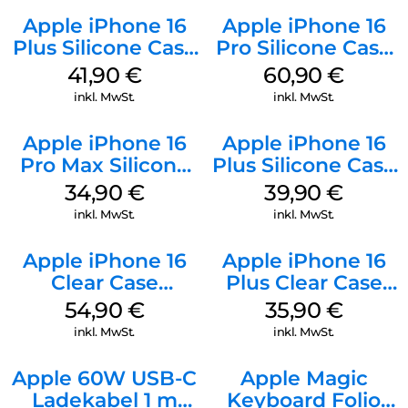
Apple iPhone 16
Apple iPhone 16
Plus Silicone Case
Pro Silicone Case
MagSafe Stone
MagSafe Stone
41,90
€
60,90
€
Gray
Gray
inkl. MwSt.
inkl. MwSt.
Apple iPhone 16
Apple iPhone 16
Pro Max Silicone
Plus Silicone Case
Case MagSafe
MagSafe Plum
34,90
€
39,90
€
Denim
inkl. MwSt.
inkl. MwSt.
Apple iPhone 16
Apple iPhone 16
Clear Case
Plus Clear Case
MagSafe
MagSafe
54,90
€
35,90
€
Transparent
Transparent
inkl. MwSt.
inkl. MwSt.
Apple 60W USB-C
Apple Magic
Ladekabel 1 m
Keyboard Folio