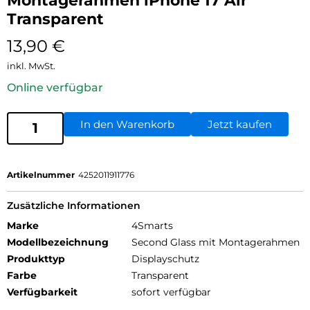
Montagerahmen iPhone 17 Air
Transparent
13,90
€
inkl. MwSt.
Online verfügbar
In den Warenkorb
Jetzt kaufen
Artikelnummer
4252011911776
Zusätzliche Informationen
Marke
4Smarts
Modellbezeichnung
Second Glass mit Montagerahmen
Produkttyp
Displayschutz
Farbe
Transparent
Verfügbarkeit
sofort verfügbar