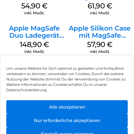
MagSafe Black
iPhone 15 Pro
54,90
€
61,90
€
MagSafe Schwarz
inkl. MwSt.
inkl. MwSt.
Apple MagSafe
Apple Silikon Case
Duo Ladegerät
mit MagSafe
Weiß
iPhone 14 Pro
148,90
€
57,90
€
(PRODUCT)RED
inkl. MwSt.
inkl. MwSt.
Um unsere Website für Dich optimal zu gestalten und fortlaufend
verbessern zu können, verwenden wir Cookies. Durch die weitere
Nutzung der Website stimmst Du der Verwendung von Cookies zu.
Impressum
Weitere Informationen zu Cookies erhältst Du in unserer
Datenschutzerklärung.
AGB
Datenschutz
Alle akzeptieren
Vertrag widerrufen
Nur erforderliche akzeptieren
Hinweis zur Batterieentsorgung
Einstellungen anzeigen