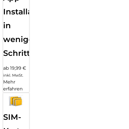
Unser Engagement für Innovation und Kundenzufriedenheit
zeigt sich nicht nur in der schlanken, platzsparenden
Installation
Konstruktion, sondern auch in einem attraktiven Preis.
Dieses Update bietet dir die gleiche zuverlässige Leistung
in
und Schnellladetechnologie, die du von 4smarts gewohnt
bist. Ein perfekter Zeitpunkt, um in ein qualitativ
hochwertiges Ladegerät zu investieren, das sowohl deinen
wenigen
Anforderungen als auch deinem Budget gerecht wird.
Schritten
ab 19,99 €
inkl. MwSt.
Mehr
erfahren
SIM-