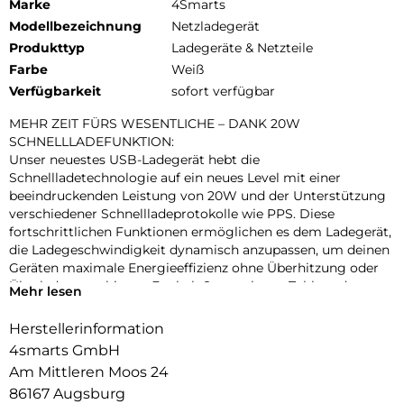
Marke
4Smarts
Modellbezeichnung
Netzladegerät
Produkttyp
Ladegeräte & Netzteile
Farbe
Weiß
Verfügbarkeit
sofort verfügbar
MEHR ZEIT FÜRS WESENTLICHE – DANK 20W
SCHNELLLADEFUNKTION:
Unser neuestes USB-Ladegerät hebt die
Schnellladetechnologie auf ein neues Level mit einer
beeindruckenden Leistung von 20W und der Unterstützung
verschiedener Schnellladeprotokolle wie PPS. Diese
fortschrittlichen Funktionen ermöglichen es dem Ladegerät,
die Ladegeschwindigkeit dynamisch anzupassen, um deinen
Geräten maximale Energieeffizienz ohne Überhitzung oder
Überladung zu bieten. Egal ob Smartphone, Tablet oder
Mehr lesen
andere kompatible Geräte – blitzschnelles Aufladen wird
deine Wartezeiten drastisch verkürzen und dir mehr Zeit für
Herstellerinformation
das Wesentliche lassen. Ein unverzichtbarer Begleiter für
4smarts GmbH
alle, die Technologie auf Spitzenniveau erwarten.
Am Mittleren Moos 24
MODERNES DESIGN TRIFFT MODERNEN LIFESTYLE:
86167 Augsburg