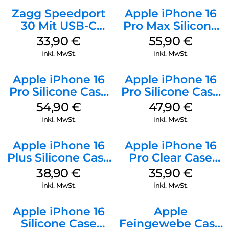
Zagg Speedport
Apple iPhone 16
30 Mit USB-C
Pro Max Silicone
Kabel Weiß
Case MagSafe
33,90
€
55,90
€
Stone Gray
inkl. MwSt.
inkl. MwSt.
Apple iPhone 16
Apple iPhone 16
Pro Silicone Case
Pro Silicone Case
MagSafe Black
MagSafe Denim
54,90
€
47,90
€
inkl. MwSt.
inkl. MwSt.
Apple iPhone 16
Apple iPhone 16
Plus Silicone Case
Pro Clear Case
MagSafe Denim
MagSafe
38,90
€
35,90
€
Transparent
inkl. MwSt.
inkl. MwSt.
Apple iPhone 16
Apple
Silicone Case
Feingewebe Case