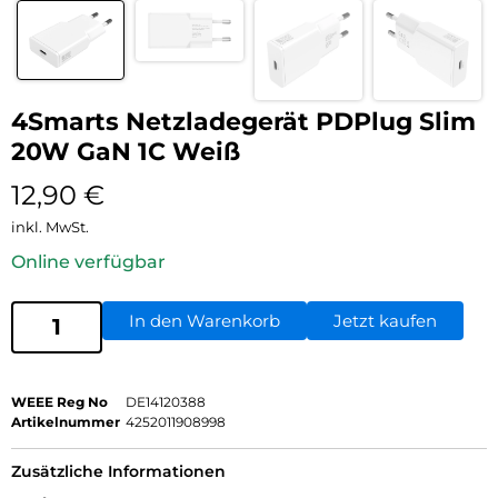
4Smarts Netzladegerät PDPlug Slim
20W GaN 1C Weiß
12,90
€
inkl. MwSt.
Online verfügbar
In den Warenkorb
Jetzt kaufen
WEEE Reg No
DE14120388
Artikelnummer
4252011908998
Zusätzliche Informationen