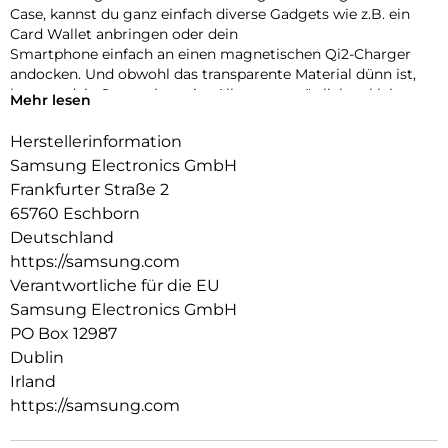
Case, kannst du ganz einfach diverse Gadgets wie z.B. ein
Card Wallet anbringen oder dein
Smartphone einfach an einen magnetischen Qi2-Charger
andocken. Und obwohl das transparente Material dünn ist,
kann es dein Smartphone im Alltag vor möglichen kleineren
Mehr lesen
Schäden schützen.
Herstellerinformation
Samsung Electronics GmbH
Frankfurter Straße 2
65760 Eschborn
Deutschland
https://samsung.com
Verantwortliche für die EU
Samsung Electronics GmbH
PO Box 12987
Dublin
Irland
https://samsung.com