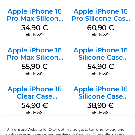
Apple iPhone 16
Apple iPhone 16
Pro Max Silicone
Pro Silicone Case
Case MagSafe
MagSafe Stone
34,90
€
60,90
€
Denim
Gray
inkl. MwSt.
inkl. MwSt.
Apple iPhone 16
Apple iPhone 16
Pro Max Silicone
Silicone Case
Case MagSafe
MagSafe Black
55,90
€
54,90
€
Stone Gray
inkl. MwSt.
inkl. MwSt.
Apple iPhone 16
Apple iPhone 16
Clear Case
Silicone Case
MagSafe
MagSafe
54,90
€
38,90
€
Transparent
Ultramarine
inkl. MwSt.
inkl. MwSt.
Um unsere Website für Dich optimal zu gestalten und fortlaufend
verbessern zu können, verwenden wir Cookies. Durch die weitere