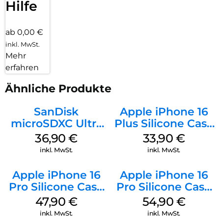
Hilfe
ab 0,00 €
inkl. MwSt.
Mehr
erfahren
Ähnliche Produkte
SanDisk
Apple iPhone 16
microSDXC Ultra
Plus Silicone Case
128 GB + Adapter
MagSafe Lake
36,90
€
33,90
€
Mobile
Green
inkl. MwSt.
inkl. MwSt.
Apple iPhone 16
Apple iPhone 16
Pro Silicone Case
Pro Silicone Case
MagSafe Denim
MagSafe Black
47,90
€
54,90
€
inkl. MwSt.
inkl. MwSt.