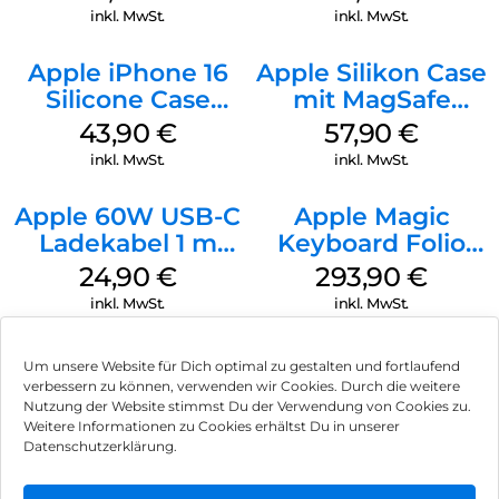
Gray
Transparent
inkl. MwSt.
inkl. MwSt.
Apple iPhone 16
Apple Silikon Case
Silicone Case
mit MagSafe
MagSafe Plum
iPhone 14 Pro
43,90
€
57,90
€
(PRODUCT)RED
inkl. MwSt.
inkl. MwSt.
Apple 60W USB-C
Apple Magic
Ladekabel 1 m
Keyboard Folio
Weiß
iPad 10.9″ (10.Gen.)
24,90
€
293,90
€
Weiß
inkl. MwSt.
inkl. MwSt.
Um unsere Website für Dich optimal zu gestalten und fortlaufend
verbessern zu können, verwenden wir Cookies. Durch die weitere
Nutzung der Website stimmst Du der Verwendung von Cookies zu.
Impressum
Weitere Informationen zu Cookies erhältst Du in unserer
Datenschutzerklärung.
AGB