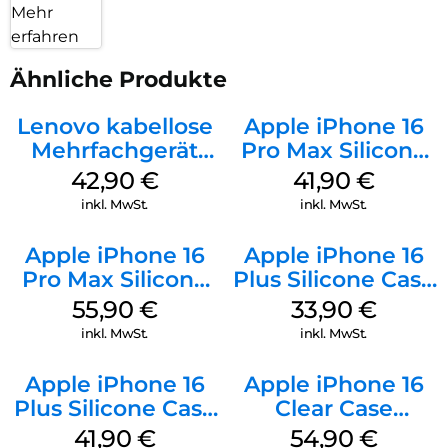
Mehr
erfahren
Ähnliche Produkte
Lenovo kabellose
Apple iPhone 16
Mehrfachgerät
Pro Max Silicone
Luna Grey
Case MagSafe
42,90
€
41,90
€
Ultramarine
inkl. MwSt.
inkl. MwSt.
Apple iPhone 16
Apple iPhone 16
Pro Max Silicone
Plus Silicone Case
Case MagSafe
MagSafe Lake
55,90
€
33,90
€
Stone Gray
Green
inkl. MwSt.
inkl. MwSt.
Apple iPhone 16
Apple iPhone 16
Plus Silicone Case
Clear Case
MagSafe Stone
MagSafe
41,90
€
54,90
€