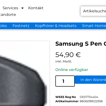
Services
Kontakt
tandorte
bles
Festnetz
Kopfhörer & Headsets
Smart Hom
Samsung S Pen G
54,90
€
inkl. MwSt.
Online verfügbar
In den Waren
WEEE Reg No
DE57734404
Artikelnummer
8806099022938