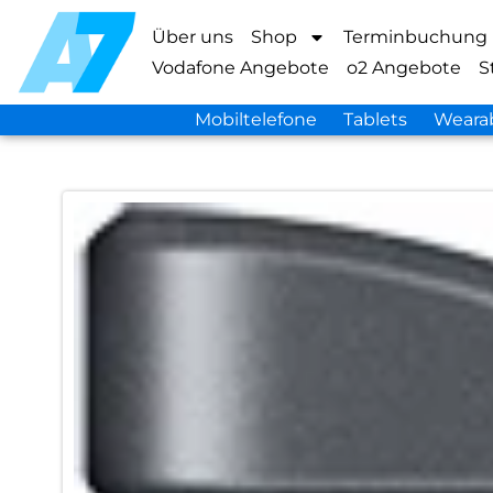
Über uns
Shop
Terminbuchung
Vodafone Angebote
o2 Angebote
S
Mobiltelefone
Tablets
Weara