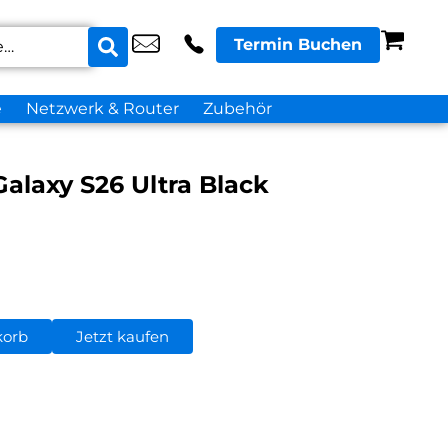
Termin Buchen
e
Netzwerk & Router
Zubehör
alaxy S26 Ultra Black
korb
Jetzt kaufen