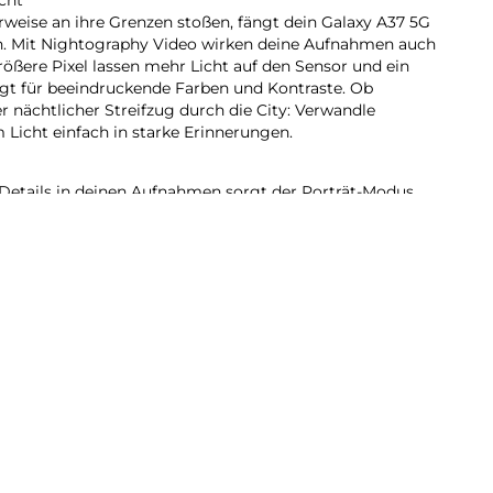
eise an ihre Grenzen stoßen, fängt dein Galaxy A37 5G
in. Mit Nightography Video wirken deine Aufnahmen auch
rößere Pixel lassen mehr Licht auf den Sensor und ein
rgt für beeindruckende Farben und Kontraste. Ob
 nächtlicher Streifzug durch die City: Verwandle
icht einfach in starke Erinnerungen.
Details in deinen Aufnahmen sorgt der Porträt-Modus.
erfeinert automatisch Elemente wie Hauttöne, Haare,
e Lieblingsstimmung für deine Bilder? Speichere deine
nstellungen einfach als persönlichen Filter und wende
 an.
37 5G integrierten AI kannst du vieles mit nur einer
 du verschiedene Apps manuell öffnen musst. Lass zum
er Nachricht in deinem Kalender eintragen und
r Uhr App stellen. Oder verknüpfe deine To-do-Listen in
 passenden Erinnerungen. Unterstützt wirst du im
n wie Google Gemini oder Bixby. Starte deinen
er Sprachbefehl oder über die Seitentaste und lass die
eiten.