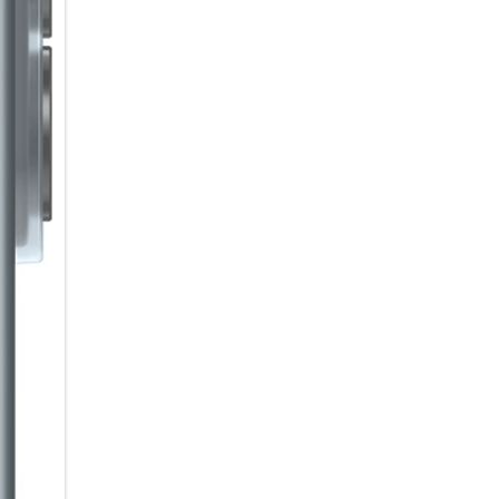
Sound, der verbindet
Warum alleine hören, wenn 
Auracast kannst du Audioinhal
Empfänger in der Nähe übertra
Starte einfach einen Broadcast
Video mit Ton anzuschauen. Pr
Einfach über das Smartphone v
empfangen.
Lange Energie. Kurze Ladepau
Von der ersten Nachricht am 
5.000-mAh Akku begleitet dich
bietet dir dabei bis zu 29 St
nachgeladen werden muss, brin
Galaxy A37 5G schnell wieder a