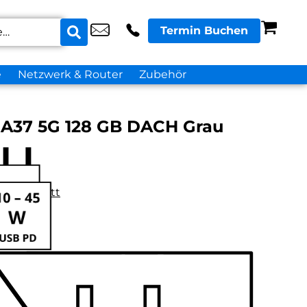
Termin Buchen
e
Netzwerk & Router
Zubehör
A37 5G 128 GB DACH Grau
datenblatt