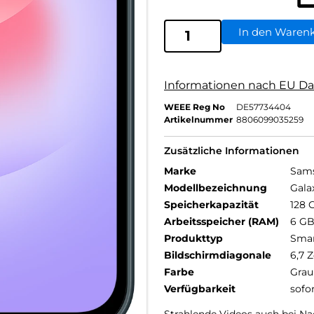
In den Waren
Informationen nach EU Da
WEEE Reg No
DE57734404
Artikelnummer
8806099035259
Zusätzliche Informationen
Marke
Sam
Modellbezeichnung
Gala
Speicherkapazität
128 
Arbeitsspeicher (RAM)
6 G
Produkttyp
Sma
Bildschirmdiagonale
6,7 Z
Farbe
Grau
Verfügbarkeit
sofo
Strahlende Videos auch bei Na