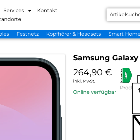
Services
Kontakt
tandorte
bles
Festnetz
Kopfhörer & Headsets
Smart Hom
Samsung Galaxy 
264,90
€
inkl. MwSt.
Produkt
Online verfügbar