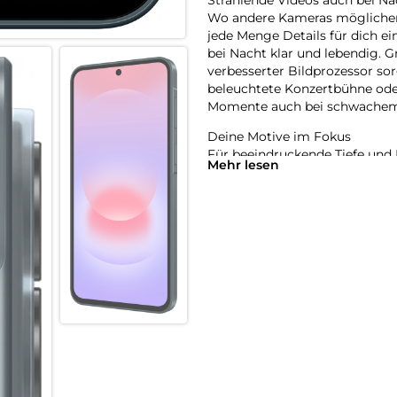
Wo andere Kameras möglicherw
jede Menge Details für dich e
bei Nacht klar und lebendig. G
verbesserter Bildprozessor so
beleuchtete Konzertbühne oder
Momente auch bei schwachem L
Deine Motive im Fokus
Für beeindruckende Tiefe und 
Mehr lesen
Er analysiert die Szene und v
Himmel oder Gras. Du hast ein
bevorzugten Farb- und Lichtei
ihn auf deine Fotos und Videos
Eine Anfrage, vieles erledigt
Mit der tief in deinem Galaxy A
Anfrage erledigen – ohne dass
Beispiel einen Termin aus ein
gleichzeitig einen Alarm in de
Samsung Notes direkt mit den
Alltag von flexiblen AI-Agente
bevorzugten Agenten einfach p
AI im Hintergrund für dich arb