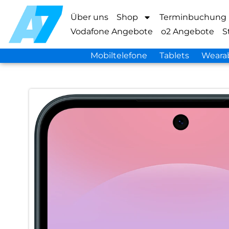
Über uns
Shop
Terminbuchung
Vodafone Angebote
o2 Angebote
S
Mobiltelefone
Tablets
Weara