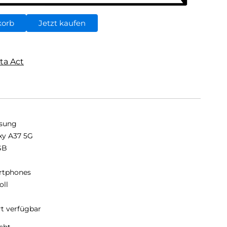
korb
Jetzt kaufen
ta Act
sung
xy A37 5G
GB
B
rtphones
oll
rt verfügbar
cht