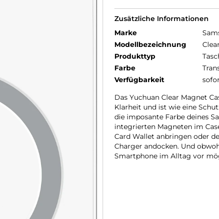
Zusätzliche Informationen
Marke
Sam
Modellbezeichnung
Clea
Produkttyp
Tasc
Farbe
Tran
Verfügbarkeit
sofo
Das Yuchuan Clear Magnet Case
Klarheit und ist wie eine Schu
die imposante Farbe deines S
integrierten Magneten im Case
Card Wallet anbringen oder d
Charger andocken. Und obwohl 
Smartphone im Alltag vor mög