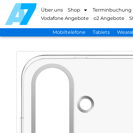
Über uns
Shop
Terminbuchung
Vodafone Angebote
o2 Angebote
S
Mobiltelefone
Tablets
Weara