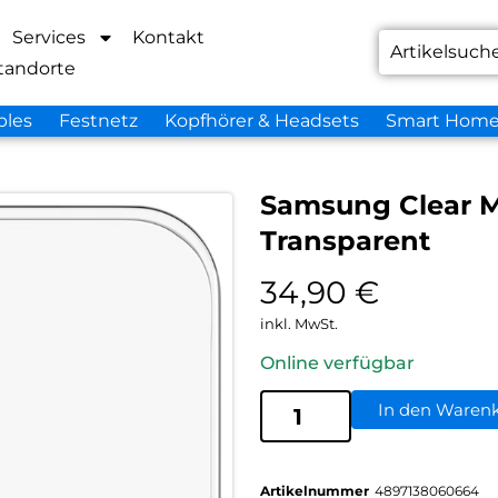
Services
Kontakt
tandorte
bles
Festnetz
Kopfhörer & Headsets
Smart Hom
Samsung Clear M
Transparent
34,90
€
inkl. MwSt.
Online verfügbar
In den Waren
Artikelnummer
4897138060664