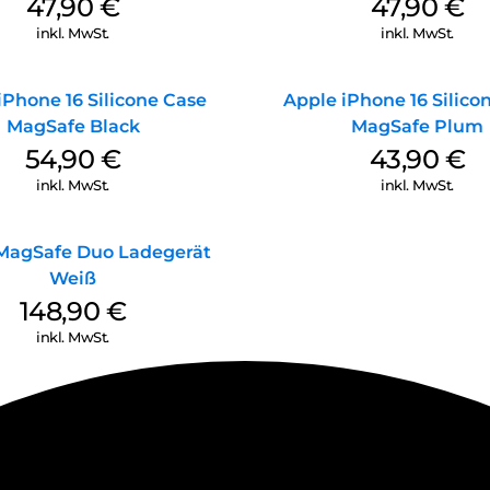
47,90
€
47,90
€
inkl. MwSt.
inkl. MwSt.
iPhone 16 Silicone Case
Apple iPhone 16 Silico
MagSafe Black
MagSafe Plum
54,90
€
43,90
€
inkl. MwSt.
inkl. MwSt.
MagSafe Duo Ladegerät
Weiß
148,90
€
inkl. MwSt.