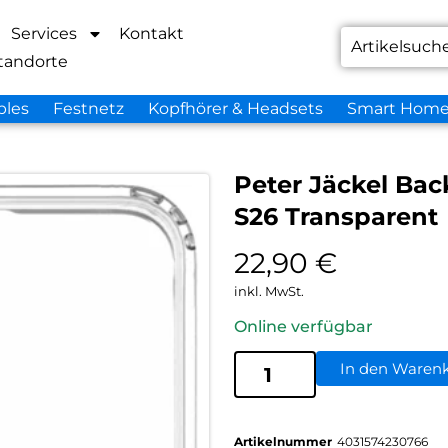
Services
Kontakt
tandorte
bles
Festnetz
Kopfhörer & Headsets
Smart Hom
Peter Jäckel Bac
S26 Transparent
22,90
€
inkl. MwSt.
Online verfügbar
In den Waren
Artikelnummer
4031574230766