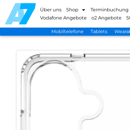
Über uns
Shop
Terminbuchung
Vodafone Angebote
o2 Angebote
S
Mobiltelefone
Tablets
Weara