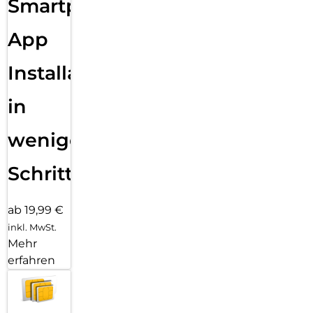
Smartphone
Klicks entfernt: Kombiniere deinen Displayschutz und deine
Hülle mit PanzerGlass PicturePerfect oder Hoops.
App
P.S. Und wie alle unsere Produkte wird auch Ceramic Schutz
in einer recycelbaren FSC-zertifizierten Verpackung geliefert.
Installation
in
wenigen
Schritten
ab 19,99 €
inkl. MwSt.
Mehr
erfahren