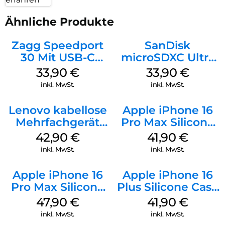
Ähnliche Produkte
Zagg Speedport
SanDisk
30 Mit USB-C
microSDXC Ultra
Kabel Weiß
128 GB + Adapter
33,90
€
33,90
€
Mobile
inkl. MwSt.
inkl. MwSt.
Lenovo kabellose
Apple iPhone 16
Mehrfachgerät
Pro Max Silicone
Luna Grey
Case MagSafe
42,90
€
41,90
€
Ultramarine
inkl. MwSt.
inkl. MwSt.
Apple iPhone 16
Apple iPhone 16
Pro Max Silicone
Plus Silicone Case
Case MagSafe
MagSafe Stone
47,90
€
41,90
€
Black
Gray
inkl. MwSt.
inkl. MwSt.