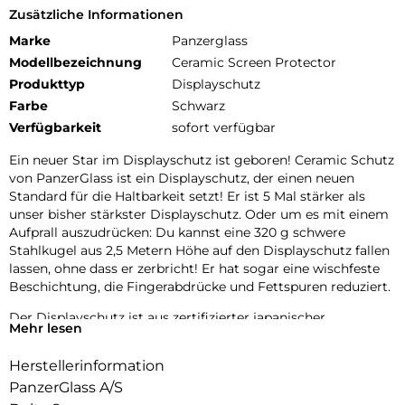
Zusätzliche Informationen
Marke
Panzerglass
Modellbezeichnung
Ceramic Screen Protector
Produkttyp
Displayschutz
Farbe
Schwarz
Verfügbarkeit
sofort verfügbar
Ein neuer Star im Displayschutz ist geboren! Ceramic Schutz
von PanzerGlass ist ein Displayschutz, der einen neuen
Standard für die Haltbarkeit setzt! Er ist 5 Mal stärker als
unser bisher stärkster Displayschutz. Oder um es mit einem
Aufprall auszudrücken: Du kannst eine 320 g schwere
Stahlkugel aus 2,5 Metern Höhe auf den Displayschutz fallen
lassen, ohne dass er zerbricht! Er hat sogar eine wischfeste
Beschichtung, die Fingerabdrücke und Fettspuren reduziert.
Der Displayschutz ist aus zertifizierter japanischer
Mehr lesen
Glaskeramik von Ohara hergestellt. Glaskeramik ist eines der
kratzfestesten Materialien der Welt und enthält eingebettete,
Herstellerinformation
für das bloße Auge unsichtbare Kristalle, die verhindern, dass
PanzerGlass A/S
sich Risse ausbreiten, und die eine Festigkeit ermöglichen,