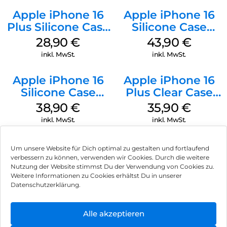
Apple iPhone 16
Apple iPhone 16
Plus Silicone Case
Silicone Case
MagSafe Black
MagSafe Plum
28,90
€
43,90
€
inkl. MwSt.
inkl. MwSt.
Apple iPhone 16
Apple iPhone 16
Silicone Case
Plus Clear Case
MagSafe
MagSafe
38,90
€
35,90
€
Ultramarine
Transparent
inkl. MwSt.
inkl. MwSt.
Um unsere Website für Dich optimal zu gestalten und fortlaufend
verbessern zu können, verwenden wir Cookies. Durch die weitere
Nutzung der Website stimmst Du der Verwendung von Cookies zu.
Impressum
Weitere Informationen zu Cookies erhältst Du in unserer
Datenschutzerklärung.
AGB
Datenschutz
Alle akzeptieren