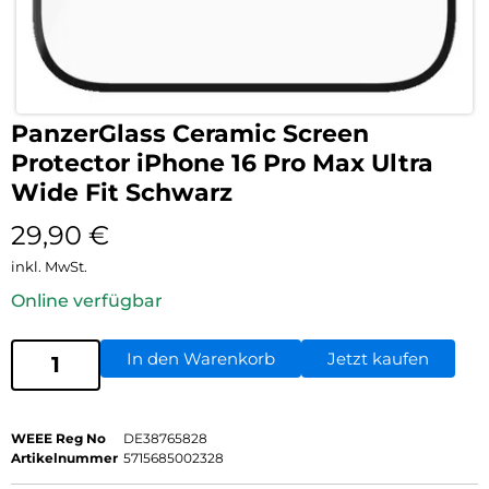
PanzerGlass Ceramic Screen
Protector iPhone 16 Pro Max Ultra
Wide Fit Schwarz
29,90
€
inkl. MwSt.
Online verfügbar
In den Warenkorb
Jetzt kaufen
WEEE Reg No
DE38765828
Artikelnummer
5715685002328