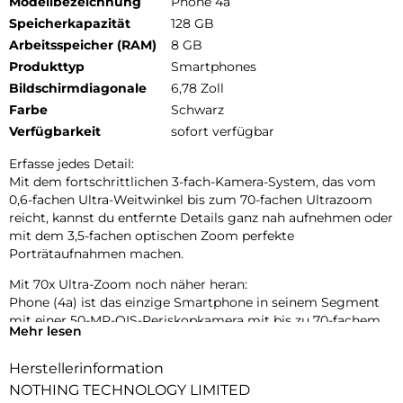
Modellbezeichnung
Phone 4a
Speicherkapazität
128 GB
Arbeitsspeicher (RAM)
8 GB
Produkttyp
Smartphones
Bildschirmdiagonale
6,78 Zoll
Farbe
Schwarz
Verfügbarkeit
sofort verfügbar
Erfasse jedes Detail:
Mit dem fortschrittlichen 3-fach-Kamera-System, das vom
0,6-fachen Ultra-Weitwinkel bis zum 70-fachen Ultrazoom
reicht, kannst du entfernte Details ganz nah aufnehmen oder
mit dem 3,5-fachen optischen Zoom perfekte
Porträtaufnahmen machen.
Mit 70x Ultra-Zoom noch näher heran:
Phone (4a) ist das einzige Smartphone in seinem Segment
mit einer 50-MP-OIS-Periskopkamera mit bis zu 70-fachem
Mehr lesen
Ultra-Zoom. Entwickelt, um Details in jeder Entfernung
einzufangen.
Herstellerinformation
Tetraprismen-Periskop-Zoom:
NOTHING TECHNOLOGY LIMITED