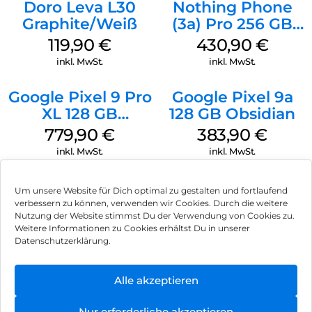
Doro Leva L30
Nothing Phone
Das Phone (4a) entspricht der Schutzklasse IP64 für Staub-
Graphite/Weiß
(3a) Pro 256 GB
und Wasserbeständigkeit und wurde für bis zu 20 Minuten
Grey
bei einer Wassertiefe von 25 cm getestet. Mit neuem,
119,90
€
430,90
€
hochfestem gehärteten Glas auf der Vorder- und Rückseite
inkl. MwSt.
inkl. MwSt.
sowie mehr Metall bietet es eine 34 % verbesserte
Biegefestigkeit.
Google Pixel 9 Pro
Google Pixel 9a
Ultrahelles Display:
XL 128 GB
128 GB Obsidian
Ultrascharfe 1,5K-Auflösung:
Obsidian
779,90
€
383,90
€
Das flexible 1,5K AMOLED-Display mit hoher Auflösung und
13,6 % mehr Pixeln macht Text, Fotos und Videos
inkl. MwSt.
inkl. MwSt.
außergewöhnlich scharf.
Beeindruckend bei jedem Licht:
Um unsere Website für Dich optimal zu gestalten und fortlaufend
Das ultrahelle 4.500-Nits-Display ist 50 % heller, mit 23 %
verbessern zu können, verwenden wir Cookies. Durch die weitere
besserer Sichtbarkeit bei Sonnenlicht. 10-Bit-Farben liefern
Nutzung der Website stimmst Du der Verwendung von Cookies zu.
1,07 Milliarden lebendige Farbtöne.
Impressum
Weitere Informationen zu Cookies erhältst Du in unserer
Datenschutzerklärung.
Smart und flüssig bei 120 Hz:
AGB
Die adaptive Bildwiederholrate wechselt dynamisch
zwischen 30 Hz und 120 Hz. Für flüssige Bewegungen bei
Datenschutz
Alle akzeptieren
Können wir Dir behilflich sein?
gleichzeitig effizientem Energieverbrauch.
Vertrag widerrufen
Nur erforderliche akzeptieren