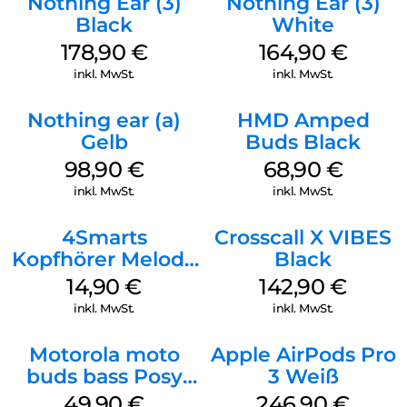
Nothing Ear (3)
Nothing Ear (3)
Black
White
178,90
€
164,90
€
inkl. MwSt.
inkl. MwSt.
Nothing ear (a)
HMD Amped
Gelb
Buds Black
98,90
€
68,90
€
inkl. MwSt.
inkl. MwSt.
4Smarts
Crosscall X VIBES
Kopfhörer Melody
Black
Digital USB-C
14,90
€
142,90
€
Weiß
inkl. MwSt.
inkl. MwSt.
Motorola moto
Apple AirPods Pro
buds bass Posy
3 Weiß
Green
49,90
€
246,90
€