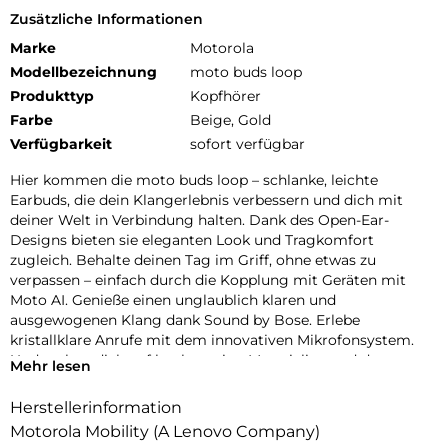
Zusätzliche Informationen
Marke
Motorola
Modellbezeichnung
moto buds loop
Produkttyp
Kopfhörer
Farbe
Beige, Gold
Verfügbarkeit
sofort verfügbar
Hier kommen die moto buds loop – schlanke, leichte
Earbuds, die dein Klangerlebnis verbessern und dich mit
deiner Welt in Verbindung halten. Dank des Open-Ear-
Designs bieten sie eleganten Look und Tragkomfort
zugleich. Behalte deinen Tag im Griff, ohne etwas zu
verpassen – einfach durch die Kopplung mit Geräten mit
Moto AI. Genieße einen unglaublich klaren und
ausgewogenen Klang dank Sound by Bose. Erlebe
kristallklare Anrufe mit dem innovativen Mikrofonsystem.
Und verlass dich auf hochwertige Materialien und das
Mehr lesen
wasserabweisende Design. Mit bis zu 8 Stunden
ununterbrochener Akkulaufzeit und noch mehr im Ladecase
Herstellerinformation
hast du immer genug Power. moto buds loop sind immer
Motorola Mobility (A Lenovo Company)
im Einklang mit dir.