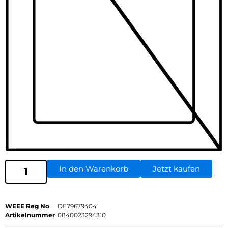
In den Warenkorb
Jetzt kaufen
WEEE Reg No
DE79679404
Artikelnummer
0840023294310