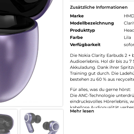
Zusätzliche Informationen
Marke
HM
Modellbezeichnung
Clar
Produkttyp
Head
Farbe
Lila
Verfügbarkeit
sofo
Die Nokia Clarity Earbuds 2 + 
Audioerlebnis. Hol dir bis zu
Akkuladung. Dank ihrer Spritz
Training gut durch. Die Ladeh
bestehen zu 60 % aus recycelt
Für alles, was du gerne hörst:
Die ANC-Technologie unterdrüc
eindrucksvolles Hörerlebnis,
kabellose Audioqualität verbes
Mehr lesen
weniger Verzögerungen im Ni
Verschaff dir bei Anrufen Gehö
Die Qualcomm cVc-Technologie