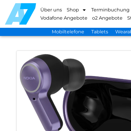
Über uns
Shop
Terminbuchung
Vodafone Angebote
o2 Angebote
S
Mobiltelefone
Tablets
Weara