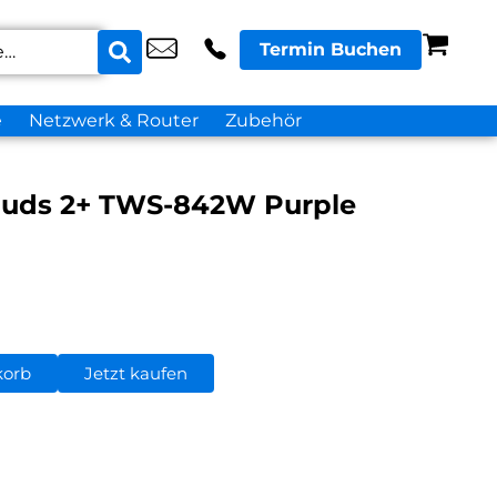
Termin Buchen
e
Netzwerk & Router
Zubehör
buds 2+ TWS-842W Purple
korb
Jetzt kaufen