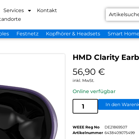
Services
Kontakt
tandorte
bles
Festnetz
Kopfhörer & Headsets
Smart Hom
HMD Clarity Ear
56,90
€
inkl. MwSt.
Online verfügbar
In den Waren
WEEE Reg No
DE21869507
Artikelnummer
6438409075499