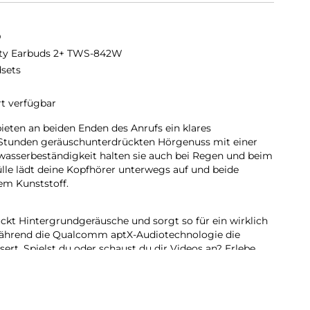
D
ity Earbuds 2+ TWS-842W
sets
rt verfügbar
bieten an beiden Enden des Anrufs ein klares
 7 Stunden geräuschunterdrückten Hörgenuss mit einer
wasserbeständigkeit halten sie auch bei Regen und beim
ülle lädt deine Kopfhörer unterwegs auf und beide
em Kunststoff.
kt Hintergrundgeräusche und sorgt so für ein wirklich
 während die Qualcomm aptX-Audiotechnologie die
sert. Spielst du oder schaust du dir Videos an? Erlebe
edriglatenz-Modus.
r:
 reduziert Hintergrundgeräusche und sorgt dafür, dass