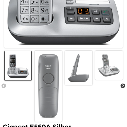
Gigaset E560A Silber