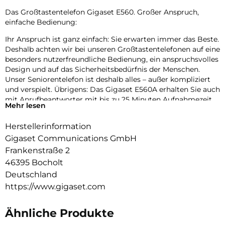
Das Großtastentelefon Gigaset E560. Großer Anspruch,
einfache Bedienung:
Ihr Anspruch ist ganz einfach: Sie erwarten immer das Beste.
Deshalb achten wir bei unseren Großtastentelefonen auf eine
besonders nutzerfreundliche Bedienung, ein anspruchsvolles
Design und auf das Sicherheitsbedürfnis der Menschen.
Unser Seniorentelefon ist deshalb alles – außer kompliziert
und verspielt. Übrigens: Das Gigaset E560A erhalten Sie auch
mit Anrufbeantworter mit bis zu 25 Minuten Aufnahmezeit.
Mehr lesen
Hören und gehört werden:
Herstellerinformation
Ob bei Familienfeiern oder beim Fernsehabend: In manchen
Gigaset Communications GmbH
Situationen wäre es schön, wenn Ihr schnurloses Telefon
Frankenstraße 2
einfach mehr Lautstärke bietet. Kein Problem mit Ihrem
46395 Bocholt
neuen Großtastentelefon. Beim Gigaset E560 können Sie die
Lautstärke in fünf Stufen einstellen und zusätzlich mit nur
Deutschland
einem Tastendruck auf die seitliche „Extra-Laut“-Taste schnell
https://www.gigaset.com
verdoppeln. Diese unkomplizierte Art der Lautstärkereglung
bietet sich immer dann an, wenn Sie schnell auf veränderte
Ähnliche Produkte
Umgebungsgeräusche reagieren müssen oder zwei
Personen im Haushalt leben, die unterschiedlich gut hören.