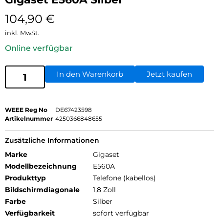
104,90
€
inkl. MwSt.
Online verfügbar
In den Warenkorb
Jetzt kaufen
WEEE Reg No
DE67423598
Artikelnummer
4250366848655
Zusätzliche Informationen
Marke
Gigaset
Modellbezeichnung
E560A
Produkttyp
Telefone (kabellos)
Bildschirmdiagonale
1,8 Zoll
Farbe
Silber
Verfügbarkeit
sofort verfügbar