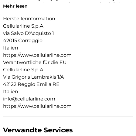
mit einem innovativen Anwendungssystem, das einfach und
Mehr lesen
schnell zu handhaben ist, garantiert es eine perfekte Haftung
ohne Blasen oder Mängel.
Herstellerinformation
Cellularline S.p.A.
via Salvo D'Acquisto 1
42015 Correggio
Italien
https://www.cellularline.com
Verantwortliche für die EU
Cellularline S.p.A.
Via Grigoris Lambrakis 1/A
42122 Reggio Emilia RE
Italien
info@cellularline.com
https://www.cellularline.com
Verwandte Services