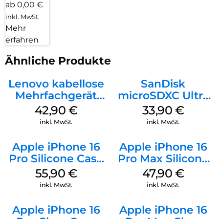
ab 0,00 €
inkl. MwSt.
Mehr
erfahren
Ähnliche Produkte
Lenovo kabellose
SanDisk
Mehrfachgerät
microSDXC Ultra
Luna Grey
128 GB + Adapter
42,90
€
33,90
€
Mobile
inkl. MwSt.
inkl. MwSt.
Apple iPhone 16
Apple iPhone 16
Pro Silicone Case
Pro Max Silicone
MagSafe Stone
Case MagSafe
55,90
€
47,90
€
Gray
Black
inkl. MwSt.
inkl. MwSt.
Apple iPhone 16
Apple iPhone 16