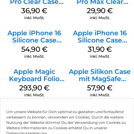
Pro Clear Case
Pro Max Clear
MagSafe
Case MagSafe
36,90
€
29,90
€
Transparent
Transparent
inkl. MwSt.
inkl. MwSt.
Apple iPhone 16
Apple iPhone 16
Silicone Case
Silicone Case
MagSafe Black
MagSafe Fuchsia
54,90
€
31,90
€
inkl. MwSt.
inkl. MwSt.
Apple Magic
Apple Silikon Case
Keyboard Folio
mit MagSafe
iPad 10.9″ (10.Gen.)
iPhone 14 Pro
293,90
€
57,90
€
Weiß
(PRODUCT)RED
inkl. MwSt.
inkl. MwSt.
Um unsere Website für Dich optimal zu gestalten und fortlaufend
verbessern zu können, verwenden wir Cookies. Durch die weitere
Nutzung der Website stimmst Du der Verwendung von Cookies zu.
Impressum
Weitere Informationen zu Cookies erhältst Du in unserer
Datenschutzerklärung.