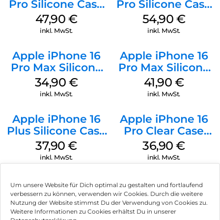
Pro Silicone Case
Pro Silicone Case
MagSafe Denim
MagSafe Black
47,90
€
54,90
€
inkl. MwSt.
inkl. MwSt.
Apple iPhone 16
Apple iPhone 16
Pro Max Silicone
Pro Max Silicone
Case MagSafe
Case MagSafe
34,90
€
41,90
€
Denim
Ultramarine
inkl. MwSt.
inkl. MwSt.
Apple iPhone 16
Apple iPhone 16
Plus Silicone Case
Pro Clear Case
MagSafe Lake
MagSafe
37,90
€
36,90
€
Green
Transparent
inkl. MwSt.
inkl. MwSt.
Um unsere Website für Dich optimal zu gestalten und fortlaufend
verbessern zu können, verwenden wir Cookies. Durch die weitere
Nutzung der Website stimmst Du der Verwendung von Cookies zu.
Impressum
Weitere Informationen zu Cookies erhältst Du in unserer