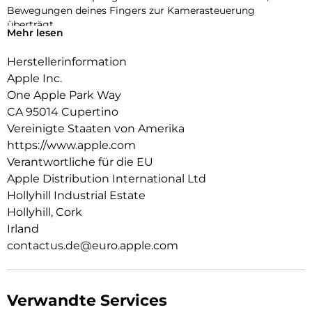
Bewegungen deines Fingers zur Kamerasteuerung
überträgt.
Mehr lesen
Er lässt sich mit zwei Verbindungs­punkten sicher am
Herstellerinformation
Crossbody Band befestigen. So kannst du dein iPhone Air
einfach freihändig tragen.
Apple Inc.
One Apple Park Way
CA 95014 Cupertino
Vereinigte Staaten von Amerika
https://www.apple.com
Verantwortliche für die EU
Apple Distribution International Ltd
Hollyhill Industrial Estate
Hollyhill, Cork
Irland
contactus.de@euro.apple.com
Verwandte Services