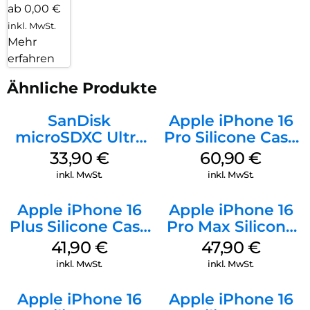
ab 0,00 €
inkl. MwSt.
Mehr
erfahren
Ähnliche Produkte
SanDisk
Apple iPhone 16
microSDXC Ultra
Pro Silicone Case
128 GB + Adapter
MagSafe Stone
33,90
€
60,90
€
Mobile
Gray
inkl. MwSt.
inkl. MwSt.
Apple iPhone 16
Apple iPhone 16
Plus Silicone Case
Pro Max Silicone
MagSafe Stone
Case MagSafe
41,90
€
47,90
€
Gray
Black
inkl. MwSt.
inkl. MwSt.
Apple iPhone 16
Apple iPhone 16