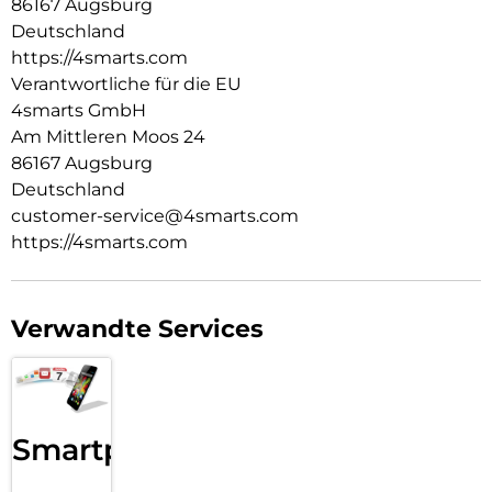
86167 Augsburg
die E-Mails gecheckt werden.
Deutschland
Verschlussfähige Aussparungen:
https://4smarts.com
Die passgenauen Bedienelemente des Rugged Case Grip für
Verantwortliche für die EU
Samsung Galaxy Tab S11 erhalten die perfekte Bedienbarkeit
4smarts GmbH
deines Tablets. Außerdem lässt sich die Hülle für den
Am Mittleren Moos 24
Rundumschutz deines Tablets ganz einfach montieren.
86167 Augsburg
Deutschland
customer-service@4smarts.com
https://4smarts.com
Verwandte Services
Smartphone