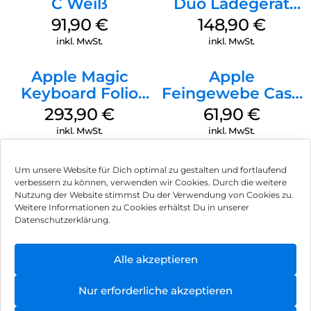
C Weiß
Duo Ladegerät
Weiß
91,90
€
148,90
€
inkl. MwSt.
inkl. MwSt.
Apple Magic
Apple
Keyboard Folio
Feingewebe Case
iPad 10.9″ (10.Gen.)
iPhone 15 Pro
293,90
€
61,90
€
Weiß
MagSafe Schwarz
inkl. MwSt.
inkl. MwSt.
Um unsere Website für Dich optimal zu gestalten und fortlaufend
verbessern zu können, verwenden wir Cookies. Durch die weitere
Nutzung der Website stimmst Du der Verwendung von Cookies zu.
Impressum
Weitere Informationen zu Cookies erhältst Du in unserer
Datenschutzerklärung.
AGB
Datenschutz
Alle akzeptieren
Vertrag widerrufen
Nur erforderliche akzeptieren
Hinweis zur Batterieentsorgung