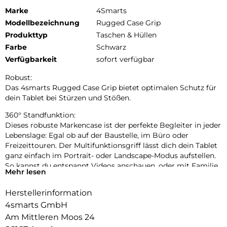
Marke
4Smarts
Modellbezeichnung
Rugged Case Grip
Produkttyp
Taschen & Hüllen
Farbe
Schwarz
Verfügbarkeit
sofort verfügbar
Robust:
Das 4smarts Rugged Case Grip bietet optimalen Schutz für
dein Tablet bei Stürzen und Stößen.
360° Standfunktion:
Dieses robuste Markencase ist der perfekte Begleiter in jeder
Lebenslage: Egal ob auf der Baustelle, im Büro oder
Freizeittouren. Der Multifunktionsgriff lässt dich dein Tablet
ganz einfach im Portrait- oder Landscape-Modus aufstellen.
So kannst du entspannt Videos anschauen, oder mit Familie
Mehr lesen
und Freunden und freien Händen in die “Face-Time” gehen.
Herstellerinformation
Größenverstellbare Handschlaufe:
Die Handschlaufe bietet Komfort und (Griff-)Sicherheit: So
4smarts GmbH
können absturzfrei Zeichnungen betrachtet, bearbeitet oder
Am Mittleren Moos 24
präsentiert, die Route durch die Stadt studiert oder auch nur