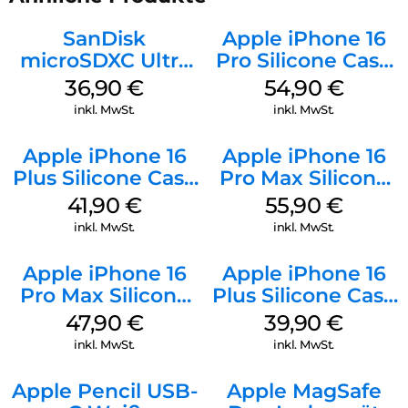
SanDisk
Apple iPhone 16
microSDXC Ultra
Pro Silicone Case
128 GB + Adapter
MagSafe Black
36,90
€
54,90
€
Mobile
inkl. MwSt.
inkl. MwSt.
Apple iPhone 16
Apple iPhone 16
Plus Silicone Case
Pro Max Silicone
MagSafe Stone
Case MagSafe
41,90
€
55,90
€
Gray
Stone Gray
inkl. MwSt.
inkl. MwSt.
Apple iPhone 16
Apple iPhone 16
Pro Max Silicone
Plus Silicone Case
Case MagSafe
MagSafe Plum
47,90
€
39,90
€
Black
inkl. MwSt.
inkl. MwSt.
Apple Pencil USB-
Apple MagSafe