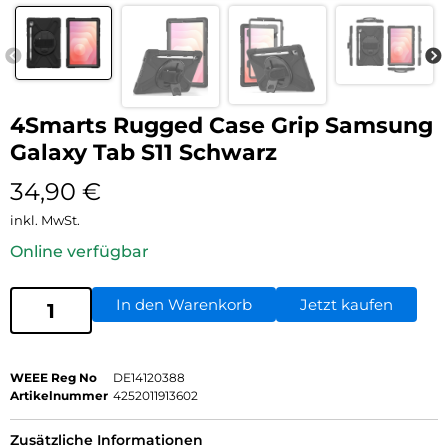
4Smarts Rugged Case Grip Samsung
Galaxy Tab S11 Schwarz
34,90
€
inkl. MwSt.
Online verfügbar
In den Warenkorb
Jetzt kaufen
WEEE Reg No
DE14120388
Artikelnummer
4252011913602
Zusätzliche Informationen