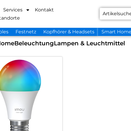
Services
Kontakt
tandorte
bles
Festnetz
Kopfhörer & Headsets
Smart Hom
Home
Beleuchtung
Lampen & Leuchtmittel