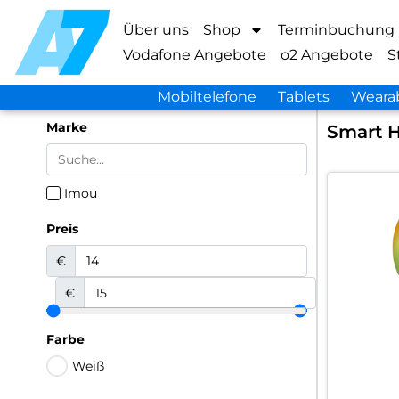
Über uns
Shop
Terminbuchung
Vodafone Angebote
o2 Angebote
S
Mobiltelefone
Tablets
Weara
Marke
Smart 
Imou
Preis
€
€
Farbe
Weiß