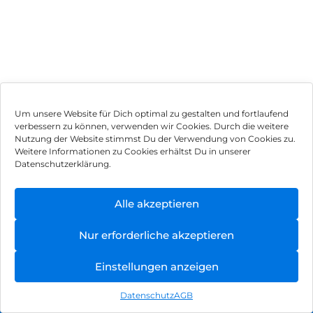
Um unsere Website für Dich optimal zu gestalten und fortlaufend
verbessern zu können, verwenden wir Cookies. Durch die weitere
Nutzung der Website stimmst Du der Verwendung von Cookies zu.
Impressum
Weitere Informationen zu Cookies erhältst Du in unserer
Datenschutzerklärung.
AGB
Datenschutz
Alle akzeptieren
Vertrag widerrufen
Nur erforderliche akzeptieren
Hinweis zur Batterieentsorgung
Einstellungen anzeigen
Newsletter
Datenschutz
AGB
©
2026
, Brodos AG – All Rights Reserved.