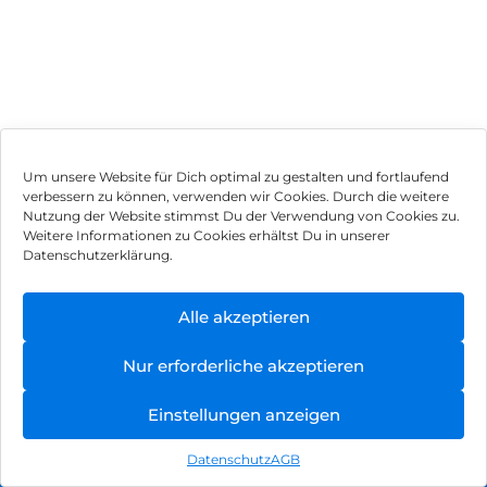
Um unsere Website für Dich optimal zu gestalten und fortlaufend
verbessern zu können, verwenden wir Cookies. Durch die weitere
Nutzung der Website stimmst Du der Verwendung von Cookies zu.
Impressum
Weitere Informationen zu Cookies erhältst Du in unserer
Datenschutzerklärung.
AGB
Datenschutz
Alle akzeptieren
Vertrag widerrufen
Nur erforderliche akzeptieren
Hinweis zur Batterieentsorgung
Einstellungen anzeigen
Newsletter
Datenschutz
AGB
©
2026
, Brodos AG – All Rights Reserved.